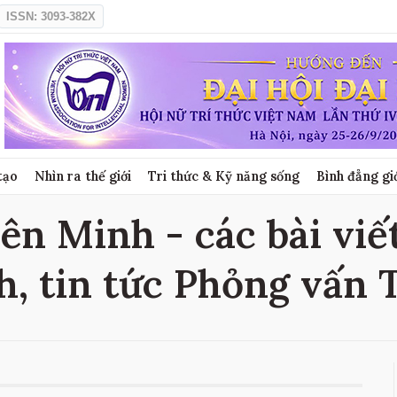
ISSN: 3093-382X
tạo
Nhìn ra thế giới
Tri thức & Kỹ năng sống
Bình đẳng gi
ên Minh - các bài viế
h, tin tức Phỏng vấn 