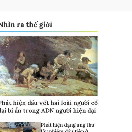
Nhìn ra thế giới
Phát hiện dấu vết hai loài người cổ
đại bí ẩn trong ADN người hiện đại
Phát hiện dạng ung thư
lây nhiễm đầu tiên ở