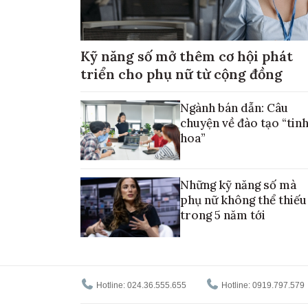
Kỹ năng số mở thêm cơ hội phát
triển cho phụ nữ từ cộng đồng
Ngành bán dẫn: Câu
chuyện về đào tạo “tin
hoa”
Những kỹ năng số mà
phụ nữ không thể thiếu
trong 5 năm tới
Hotline: 024.36.555.655
Hotline: 0919.797.579