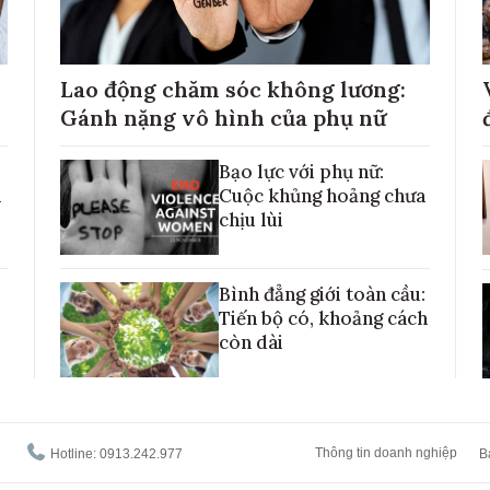
Lao động chăm sóc không lương:
Gánh nặng vô hình của phụ nữ
Bạo lực với phụ nữ:
h
Cuộc khủng hoảng chưa
chịu lùi
Bình đẳng giới toàn cầu:
Tiến bộ có, khoảng cách
còn dài
Thông tin doanh nghiệp
Hotline: 0913.242.977
B