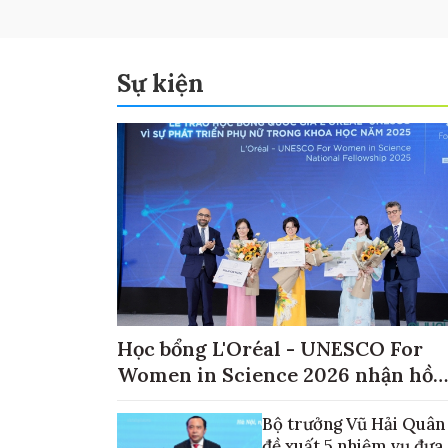
Sự kiện
Học bổng L'Oréal - UNESCO For
Women in Science 2026 nhận hồ
sơ đến ngày 30/9
Bộ trưởng Vũ Hải Quân
đề xuất 5 nhiệm vụ đưa