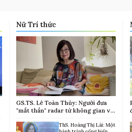
Nữ Trí thức
GS.TS. Lê Toàn Thủy: Người đưa
"mắt thần" radar từ không gian về
với những cánh đồng lúa Việt Nam
ThS. Hoàng Thị Lài: Một
hành trình cống hiến,