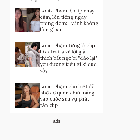
Louis Phạm lộ clip nhạy
cảm, lên tiếng ngay
trong đêm: “Mình không
làm gì sai”
Louis Phạm từng lộ clip
hôn trai lạ và lời giải
thích bất ngờ bị "đào lại",
yêu đương kiểu gì kì cục
vậy!
Louis Phạm cho biết đã
nhờ cơ quan chức năng
vào cuộc sau vụ phát
tán clip
ads