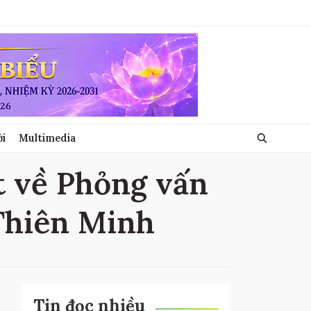
ới
Multimedia
t về Phỏng vấn
Thiên Minh
Tin đọc nhiều