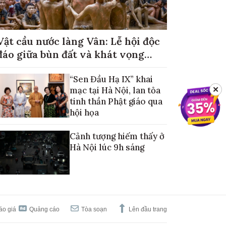
Vật cầu nước làng Vân: Lễ hội độc
đáo giữa bùn đất và khát vọng
mùa màng no đủ
“Sen Đầu Hạ IX” khai
mạc tại Hà Nội, lan tỏa
✕
tinh thần Phật giáo qua
hội họa
Cảnh tượng hiếm thấy ở
Hà Nội lúc 9h sáng
áo giá
Quảng cáo
Tòa soạn
Lên đầu trang