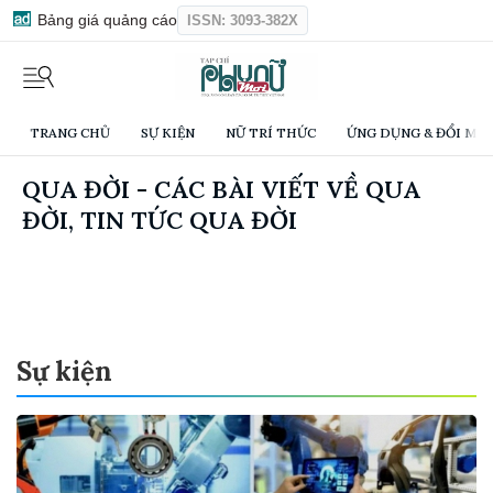
Bảng giá quảng cáo
ISSN: 3093-382X
TRANG CHỦ
SỰ KIỆN
NỮ TRÍ THỨC
ỨNG DỤNG & ĐỔI MỚI
QUA ĐỜI - CÁC BÀI VIẾT VỀ QUA
ĐỜI, TIN TỨC QUA ĐỜI
Sự kiện