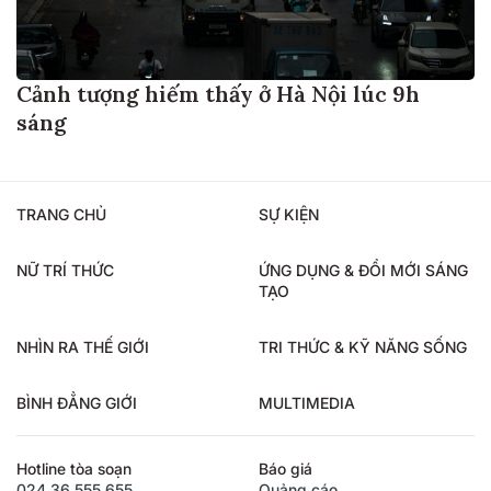
Cảnh tượng hiếm thấy ở Hà Nội lúc 9h
sáng
TRANG CHỦ
SỰ KIỆN
NỮ TRÍ THỨC
ỨNG DỤNG & ĐỔI MỚI SÁNG
TẠO
NHÌN RA THẾ GIỚI
TRI THỨC & KỸ NĂNG SỐNG
BÌNH ĐẲNG GIỚI
MULTIMEDIA
Hotline tòa soạn
Báo giá
024.36.555.655
Quảng cáo