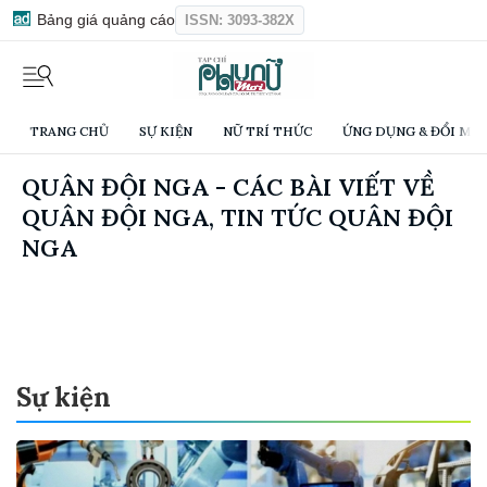
Bảng giá quảng cáo
ISSN: 3093-382X
TRANG CHỦ
SỰ KIỆN
NỮ TRÍ THỨC
ỨNG DỤNG & ĐỔI MỚI
QUÂN ĐỘI NGA - CÁC BÀI VIẾT VỀ
QUÂN ĐỘI NGA, TIN TỨC QUÂN ĐỘI
NGA
Sự kiện