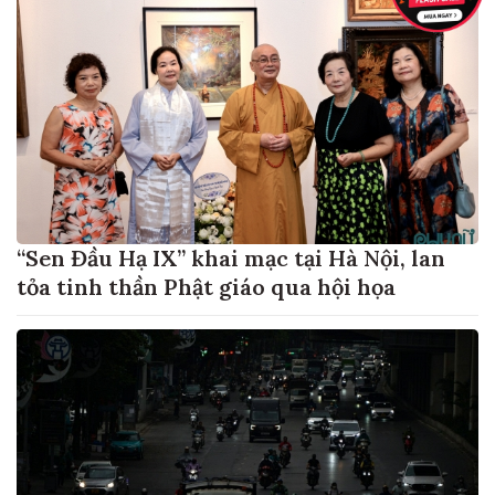
“Sen Đầu Hạ IX” khai mạc tại Hà Nội, lan
tỏa tinh thần Phật giáo qua hội họa