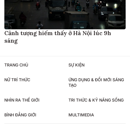
Cảnh tượng hiếm thấy ở Hà Nội lúc 9h
sáng
TRANG CHỦ
SỰ KIỆN
NỮ TRÍ THỨC
ỨNG DỤNG & ĐỔI MỚI SÁNG
TẠO
NHÌN RA THẾ GIỚI
TRI THỨC & KỸ NĂNG SỐNG
BÌNH ĐẲNG GIỚI
MULTIMEDIA