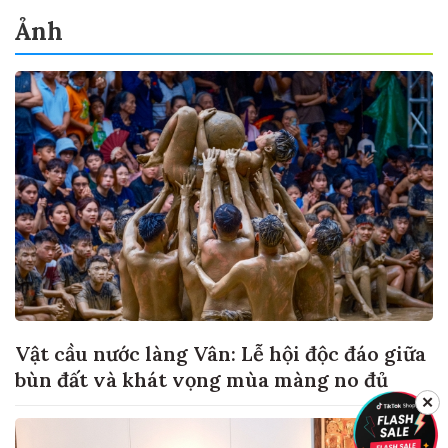
Ảnh
Vật cầu nước làng Vân: Lễ hội độc đáo giữa
bùn đất và khát vọng mùa màng no đủ
✕