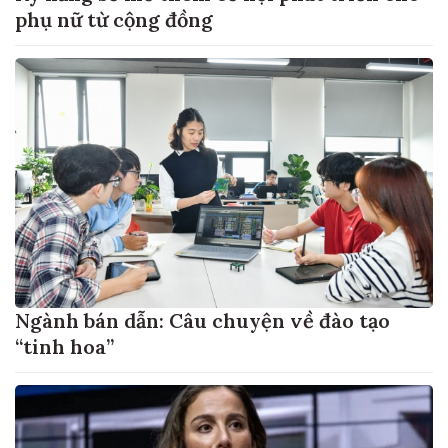
phụ nữ từ cộng đồng
Ngành bán dẫn: Câu chuyện về đào tạo
“tinh hoa”