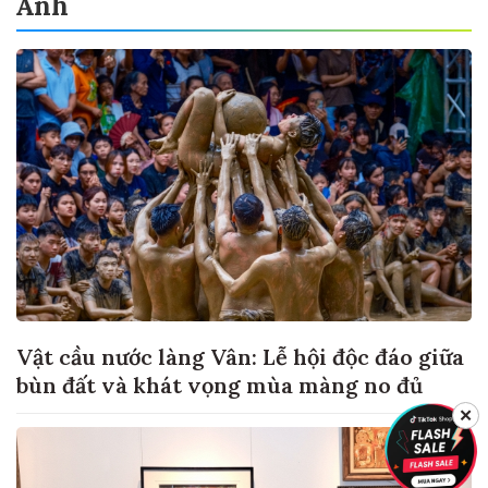
Ảnh
Vật cầu nước làng Vân: Lễ hội độc đáo giữa
bùn đất và khát vọng mùa màng no đủ
✕