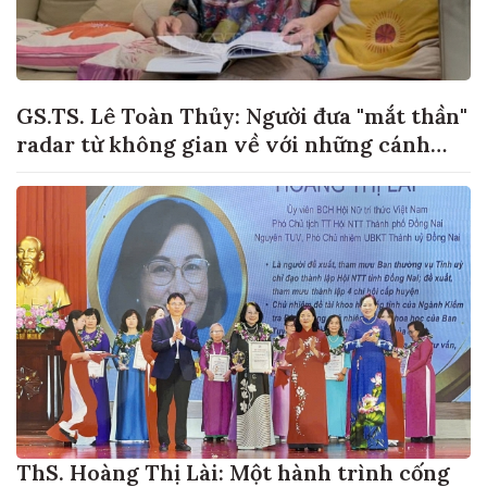
GS.TS. Lê Toàn Thủy: Người đưa "mắt thần"
radar từ không gian về với những cánh
đồng lúa Việt Nam
ThS. Hoàng Thị Lài: Một hành trình cống