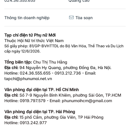
024.36.555.655
Quảng cáo
Thông tin doanh nghiệp
Tòa soạn
Tạp chí điện tử Phụ nữ Mới
Thuộc Hội Nữ trí thức Việt Nam
Số giấy phép: 81/GP-BVHTTDL do Bộ Văn Hóa, Thể Thao và Du Lịch
cấp ngày 12/6/2026.
Tổng biên tập:
Chu Thị Thu Hằng
Địa chỉ:
94 Nguyễn Hy Quang, phường Đống Đa, Hà Nội.
Hotline: 024.36.555.655 - 0913.212.736 - Email:
tapchi@phunumoi.net.vn
Văn phòng đại diện tại TP. Hồ Chí Minh
Địa chỉ:
Số 7-9 Nguyễn Bỉnh Khiêm, phường Sài Gòn, TP.HCM
Hotline: 0919.797.579 - Email: phunumoihcm@gmail.com
Văn phòng đại diện tại TP. Hải Phòng
Địa chỉ:
15 phố Cấm, phường Gia Viên, TP Hải Phòng
Hotline: 0913.242.977