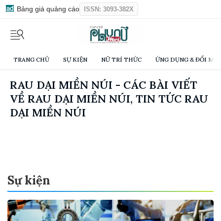
Bảng giá quảng cáo
ISSN: 3093-382X
TRANG CHỦ
SỰ KIỆN
NỮ TRÍ THỨC
ỨNG DỤNG & ĐỔI MỚI
RAU DẠI MIỀN NÚI - CÁC BÀI VIẾT
VỀ RAU DẠI MIỀN NÚI, TIN TỨC RAU
DẠI MIỀN NÚI
Sự kiện