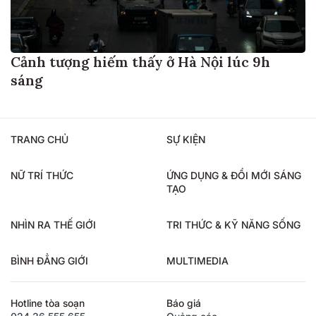
Cảnh tượng hiếm thấy ở Hà Nội lúc 9h
sáng
TRANG CHỦ
SỰ KIỆN
NỮ TRÍ THỨC
ỨNG DỤNG & ĐỔI MỚI SÁNG
TẠO
NHÌN RA THẾ GIỚI
TRI THỨC & KỸ NĂNG SỐNG
BÌNH ĐẲNG GIỚI
MULTIMEDIA
Hotline tòa soạn
Báo giá