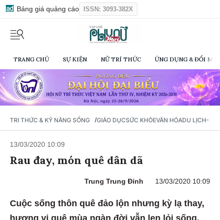
Bảng giá quảng cáo
ISSN: 3093-382X
TRANG CHỦ
SỰ KIỆN
NỮ TRÍ THỨC
ỨNG DỤNG & ĐỔI MỚI
/
TRI THỨC & KỸ NĂNG SỐNG
GIÁO DỤC
SỨC KHỎE
VĂN HÓA
DU LỊCH- Ẩ
13/03/2020 10:09
Rau đay, món quê dân dã
Trung Trung Đỉnh
13/03/2020 10:09
Cuộc sống thôn quê đảo lộn nhưng kỳ lạ thay,
hương vị quê mùa ngàn đời vẫn len lỏi sống,