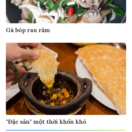
Gà bóp rau răm
"Đặc sản" một thời khốn khó