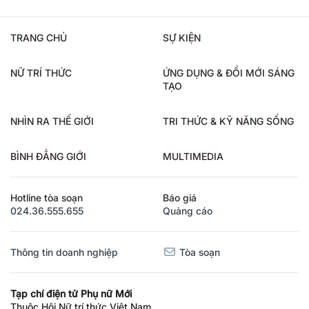
TRANG CHỦ
SỰ KIỆN
NỮ TRÍ THỨC
ỨNG DỤNG & ĐỔI MỚI SÁNG
TẠO
NHÌN RA THẾ GIỚI
TRI THỨC & KỸ NĂNG SỐNG
BÌNH ĐẲNG GIỚI
MULTIMEDIA
Hotline tòa soạn
Báo giá
024.36.555.655
Quảng cáo
Thông tin doanh nghiệp
Tòa soạn
Tạp chí điện tử Phụ nữ Mới
Thuộc Hội Nữ trí thức Việt Nam