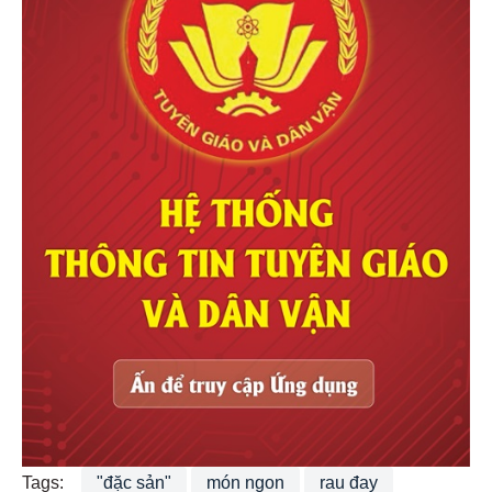
Tags:
"đặc sản"
món ngon
rau đay