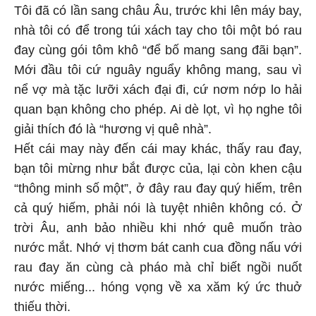
Tôi đã có lần sang châu Âu, trước khi lên máy bay,
nhà tôi có để trong túi xách tay cho tôi một bó rau
đay cùng gói tôm khô “để bố mang sang đãi bạn”.
Mới đầu tôi cứ nguây nguẩy không mang, sau vì
nể vợ mà tặc lưỡi xách đại đi, cứ nơm nớp lo hải
quan bạn không cho phép. Ai dè lọt, vì họ nghe tôi
giải thích đó là “hương vị quê nhà”.
Hết cái may này đến cái may khác, thấy rau đay,
bạn tôi mừng như bắt được của, lại còn khen cậu
“thông minh số một”, ở đây rau đay quý hiếm, trên
cả quý hiếm, phải nói là tuyệt nhiên không có. Ở
trời Âu, anh bảo nhiều khi nhớ quê muốn trào
nước mắt. Nhớ vị thơm bát canh cua đồng nấu với
rau đay ăn cùng cà pháo mà chỉ biết ngồi nuốt
nước miếng... hóng vọng về xa xăm ký ức thuở
thiếu thời.