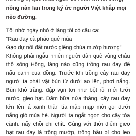
nồng nàn lan trong ký ức người Việt khắp mọi
nẻo đường.
Tôi nhớ ngày nhỏ ở làng tôi có câu ca:
“Rau đay cà pháo quê mùa
Gạo dự nồi đất nước giếng chùa mướp hương”
Không phải ngẫu nhiên người dân quê vùng châu
thổ sông Hồng, làng nào cũng trồng rau đay để
nấu canh cua đồng. Trước khi trồng cây rau đay
người ta phải vật bùn từ dưới ao lên, phơi nắng.
Bùn khô trắng, đập vụn tơi như bột rồi mới tưới
nước, gieo hạt. Dăm bữa nửa tháng, cây rau đay
lớn lên lá xanh thân tía mập mạp mời gọi dưới
nắng gió mùa hè. Người ta ngắt ngọn cho cây tỏa
cành, nẩy chồi chi chít. Cùng với thời điểm gieo
hạt rau đay là trồng mướp, trồng bầu bí cho leo