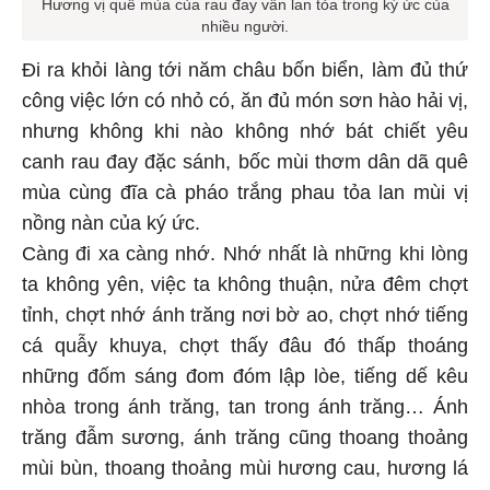
Hương vị quê mùa của rau đay vẫn lan tỏa trong ký ức của
nhiều người.
Đi ra khỏi làng tới năm châu bốn biển, làm đủ thứ
công việc lớn có nhỏ có, ăn đủ món sơn hào hải vị,
nhưng không khi nào không nhớ bát chiết yêu
canh rau đay đặc sánh, bốc mùi thơm dân dã quê
mùa cùng đĩa cà pháo trắng phau tỏa lan mùi vị
nồng nàn của ký ức.
Càng đi xa càng nhớ. Nhớ nhất là những khi lòng
ta không yên, việc ta không thuận, nửa đêm chợt
tỉnh, chợt nhớ ánh trăng nơi bờ ao, chợt nhớ tiếng
cá quẫy khuya, chợt thấy đâu đó thấp thoáng
những đốm sáng đom đóm lập lòe, tiếng dế kêu
nhòa trong ánh trăng, tan trong ánh trăng… Ánh
trăng đẫm sương, ánh trăng cũng thoang thoảng
mùi bùn, thoang thoảng mùi hương cau, hương lá