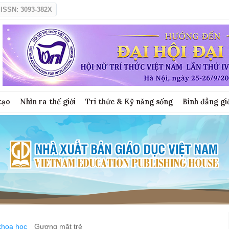
ISSN: 3093-382X
tạo
Nhìn ra thế giới
Tri thức & Kỹ năng sống
Bình đẳng gi
khoa học
Gương mặt trẻ