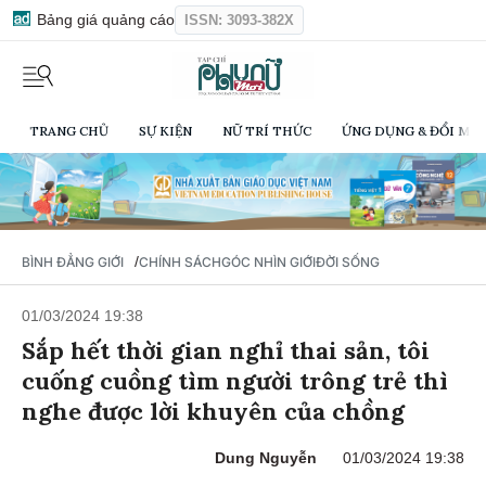
Bảng giá quảng cáo
ISSN: 3093-382X
TRANG CHỦ
SỰ KIỆN
NỮ TRÍ THỨC
ỨNG DỤNG & ĐỔI MỚI
/
BÌNH ĐẲNG GIỚI
CHÍNH SÁCH
GÓC NHÌN GIỚI
ĐỜI SỐNG
01/03/2024 19:38
Sắp hết thời gian nghỉ thai sản, tôi
cuống cuồng tìm người trông trẻ thì
nghe được lời khuyên của chồng
Dung Nguyễn
01/03/2024 19:38