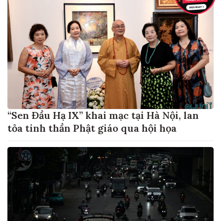
“Sen Đầu Hạ IX” khai mạc tại Hà Nội, lan
tỏa tinh thần Phật giáo qua hội họa