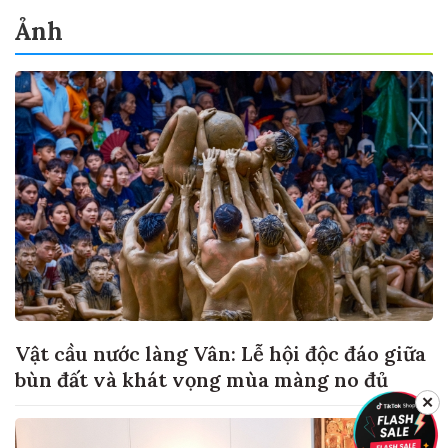
Ảnh
Vật cầu nước làng Vân: Lễ hội độc đáo giữa
bùn đất và khát vọng mùa màng no đủ
✕