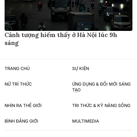
Cảnh tượng hiếm thấy ở Hà Nội lúc 9h
sáng
TRANG CHỦ
SỰ KIỆN
NỮ TRÍ THỨC
ỨNG DỤNG & ĐỔI MỚI SÁNG
TẠO
NHÌN RA THẾ GIỚI
TRI THỨC & KỸ NĂNG SỐNG
BÌNH ĐẲNG GIỚI
MULTIMEDIA