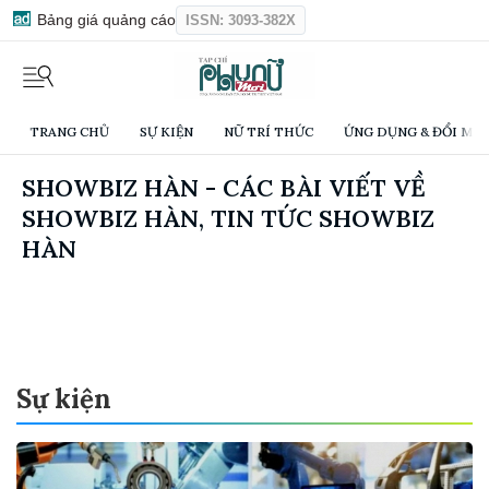
Bảng giá quảng cáo
ISSN: 3093-382X
TRANG CHỦ
SỰ KIỆN
NỮ TRÍ THỨC
ỨNG DỤNG & ĐỔI MỚI
SHOWBIZ HÀN - CÁC BÀI VIẾT VỀ
SHOWBIZ HÀN, TIN TỨC SHOWBIZ
HÀN
Sự kiện