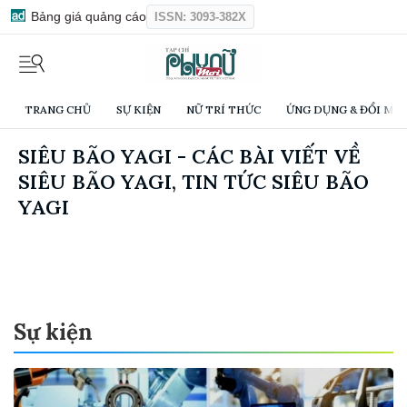
Bảng giá quảng cáo
ISSN: 3093-382X
TRANG CHỦ
SỰ KIỆN
NỮ TRÍ THỨC
ỨNG DỤNG & ĐỔI MỚI
SIÊU BÃO YAGI - CÁC BÀI VIẾT VỀ
SIÊU BÃO YAGI, TIN TỨC SIÊU BÃO
YAGI
Sự kiện