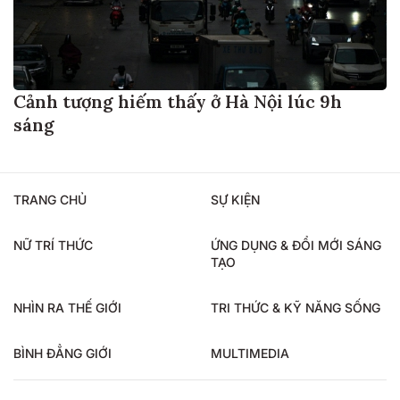
Cảnh tượng hiếm thấy ở Hà Nội lúc 9h
sáng
TRANG CHỦ
SỰ KIỆN
NỮ TRÍ THỨC
ỨNG DỤNG & ĐỔI MỚI SÁNG
TẠO
NHÌN RA THẾ GIỚI
TRI THỨC & KỸ NĂNG SỐNG
BÌNH ĐẲNG GIỚI
MULTIMEDIA