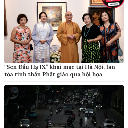
“Sen Đầu Hạ IX” khai mạc tại Hà Nội, lan
tỏa tinh thần Phật giáo qua hội họa