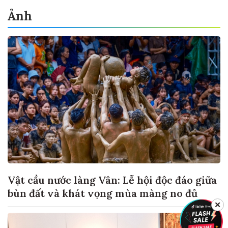
Ảnh
Vật cầu nước làng Vân: Lễ hội độc đáo giữa
bùn đất và khát vọng mùa màng no đủ
✕