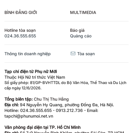
BÌNH ĐẲNG GIỚI
MULTIMEDIA
Hotline tòa soạn
Báo giá
024.36.555.655
Quảng cáo
Thông tin doanh nghiệp
Tòa soạn
Tạp chí điện tử Phụ nữ Mới
Thuộc Hội Nữ trí thức Việt Nam
Số giấy phép: 81/GP-BVHTTDL do Bộ Văn Hóa, Thể Thao và Du Lịch
cấp ngày 12/6/2026.
Tổng biên tập:
Chu Thị Thu Hằng
Địa chỉ:
94 Nguyễn Hy Quang, phường Đống Đa, Hà Nội.
Hotline: 024.36.555.655 - 0913.212.736 - Email:
tapchi@phunumoi.net.vn
Văn phòng đại diện tại TP. Hồ Chí Minh
Địa chỉ:
Số 7-9 Nguyễn Bỉnh Khiêm, phường Sài Gòn, TP.HCM