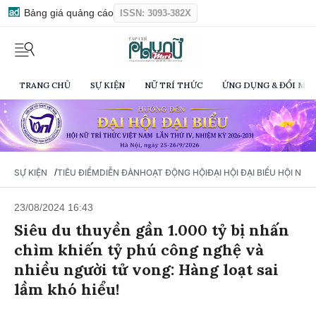
Bảng giá quảng cáo
ISSN: 3093-382X
TRANG CHỦ
SỰ KIỆN
NỮ TRÍ THỨC
ỨNG DỤNG & ĐỔI MỚI
/
SỰ KIỆN
TIÊU ĐIỂM
DIỄN ĐÀN
HOẠT ĐỘNG HỘI
ĐẠI HỘI ĐẠI BIỂU HỘI NỮ 
23/08/2024 16:43
Siêu du thuyền gần 1.000 tỷ bị nhấn
chìm khiến tỷ phú công nghệ và
nhiều người tử vong: Hàng loạt sai
lầm khó hiểu!