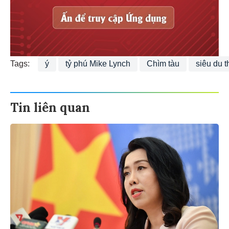
Tags:
ý
tỷ phú Mike Lynch
Chìm tàu
siêu du 
Tin liên quan