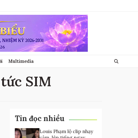
ới
Multimedia
n tức SIM
Tin đọc nhiều
Louis Phạm lộ clip nhạy
cảm, lên tiếng ngay