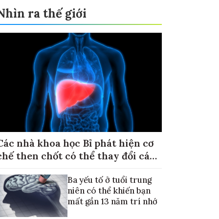
Nhìn ra thế giới
Các nhà khoa học Bỉ phát hiện cơ
chế then chốt có thể thay đổi cách
điều trị ung thư di căn gan
Ba yếu tố ở tuổi trung
niên có thể khiến bạn
mất gần 13 năm trí nhớ