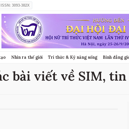
ISSN: 3093-382X
tạo
Nhìn ra thế giới
Tri thức & Kỹ năng sống
Bình đẳng gi
c bài viết về SIM, ti