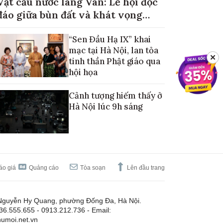
Vật cầu nước làng Vân: Lễ hội độc
đáo giữa bùn đất và khát vọng
mùa màng no đủ
“Sen Đầu Hạ IX” khai
mạc tại Hà Nội, lan tỏa
✕
tinh thần Phật giáo qua
hội họa
Cảnh tượng hiếm thấy ở
Hà Nội lúc 9h sáng
áo giá
Quảng cáo
Tòa soạn
Lên đầu trang
Nguyễn Hy Quang, phường Đống Đa, Hà Nội.
.36.555.655 - 0913.212.736 - Email:
umoi.net.vn