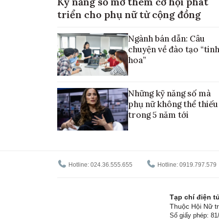
Kỹ năng số mở thêm cơ hội phát
triển cho phụ nữ từ cộng đồng
Ngành bán dẫn: Câu
chuyện về đào tạo “tin
hoa”
Những kỹ năng số mà
phụ nữ không thể thiếu
trong 5 năm tới
Hotline: 024.36.555.655
Hotline: 0919.797.579
Tạp chí điện 
Thuộc Hội Nữ tr
Số giấy phép: 8