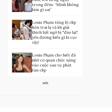
trong đêm: “Mình không
làm gì sai”
Louis Phạm từng lộ clip
hôn trai lạ và lời giải
thích bất ngờ bị "đào lại",
yêu đương kiểu gì kì cục
vậy!
Louis Phạm cho biết đã
nhờ cơ quan chức năng
vào cuộc sau vụ phát
tán clip
ads