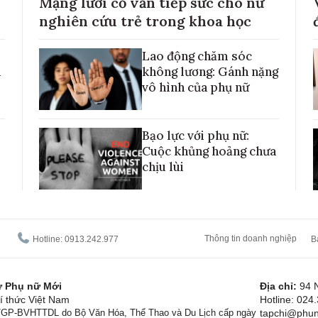
Mạng lưới cố vấn tiếp sức cho nữ
nghiên cứu trẻ trong khoa học
Lao động chăm sóc
h
không lương: Gánh nặng
vô hình của phụ nữ
Bạo lực với phụ nữ:
Cuộc khủng hoảng chưa
chịu lùi
Thông tin doanh nghiệp
Hotline: 0913.242.977
B
tử Phụ nữ Mới
Địa chỉ:
94 
í thức Việt Nam
Hotline: 024
1/GP-BVHTTDL do Bộ Văn Hóa, Thể Thao và Du Lịch cấp ngày
tapchi@phun