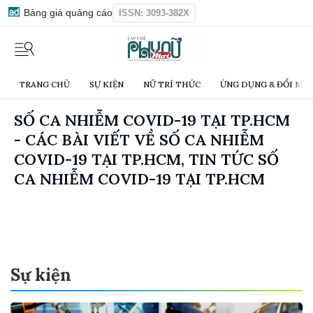
Bảng giá quảng cáo
ISSN: 3093-382X
TRANG CHỦ
SỰ KIỆN
NỮ TRÍ THỨC
ỨNG DỤNG & ĐỔI MỚI
SỐ CA NHIỄM COVID-19 TẠI TP.HCM
- CÁC BÀI VIẾT VỀ SỐ CA NHIỄM
COVID-19 TẠI TP.HCM, TIN TỨC SỐ
CA NHIỄM COVID-19 TẠI TP.HCM
Sự kiện