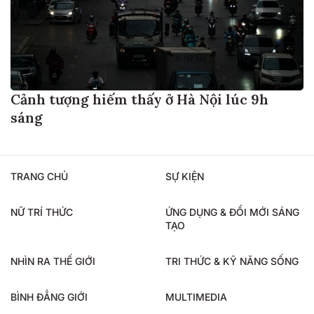
Cảnh tượng hiếm thấy ở Hà Nội lúc 9h
sáng
TRANG CHỦ
SỰ KIỆN
NỮ TRÍ THỨC
ỨNG DỤNG & ĐỔI MỚI SÁNG
TẠO
NHÌN RA THẾ GIỚI
TRI THỨC & KỸ NĂNG SỐNG
BÌNH ĐẲNG GIỚI
MULTIMEDIA