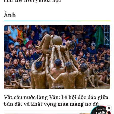
cứu trẻ trong khoa học
Ảnh
Vật cầu nước làng Vân: Lễ hội độc đáo giữa
bùn đất và khát vọng mùa màng no đủ
✕