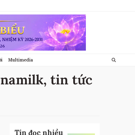
ới
Multimedia
inamilk, tin tức
Tin đọc nhiều