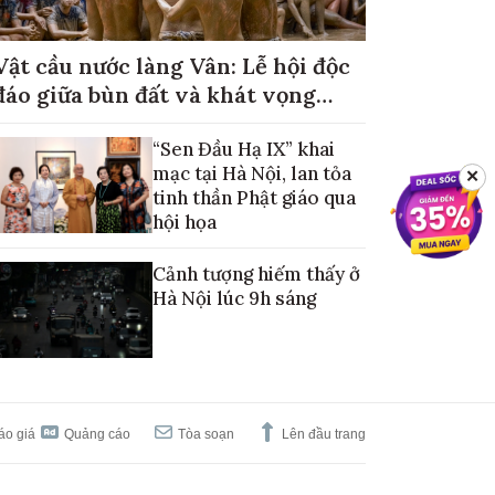
Vật cầu nước làng Vân: Lễ hội độc
đáo giữa bùn đất và khát vọng
mùa màng no đủ
“Sen Đầu Hạ IX” khai
mạc tại Hà Nội, lan tỏa
✕
tinh thần Phật giáo qua
hội họa
Cảnh tượng hiếm thấy ở
Hà Nội lúc 9h sáng
áo giá
Quảng cáo
Tòa soạn
Lên đầu trang