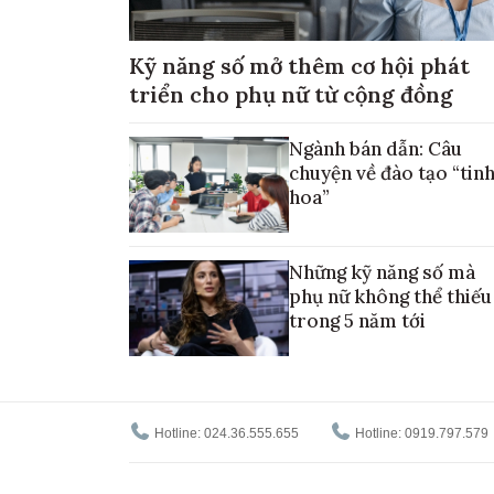
Kỹ năng số mở thêm cơ hội phát
triển cho phụ nữ từ cộng đồng
Ngành bán dẫn: Câu
chuyện về đào tạo “tin
hoa”
Những kỹ năng số mà
phụ nữ không thể thiếu
trong 5 năm tới
Hotline: 024.36.555.655
Hotline: 0919.797.579