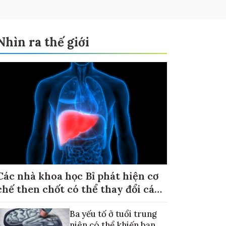
Nhìn ra thế giới
Các nhà khoa học Bỉ phát hiện cơ
chế then chốt có thể thay đổi cách
điều trị ung thư di căn gan
Ba yếu tố ở tuổi trung
niên có thể khiến bạn