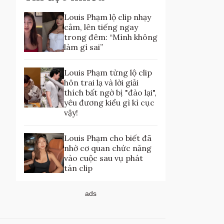
Louis Phạm lộ clip nhạy
cảm, lên tiếng ngay
trong đêm: “Mình không
làm gì sai”
Louis Phạm từng lộ clip
hôn trai lạ và lời giải
thích bất ngờ bị "đào lại",
yêu đương kiểu gì kì cục
vậy!
Louis Phạm cho biết đã
nhờ cơ quan chức năng
vào cuộc sau vụ phát
tán clip
ads