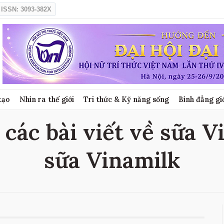
ISSN: 3093-382X
tạo
Nhìn ra thế giới
Tri thức & Kỹ năng sống
Bình đẳng gi
các bài viết về sữa V
sữa Vinamilk