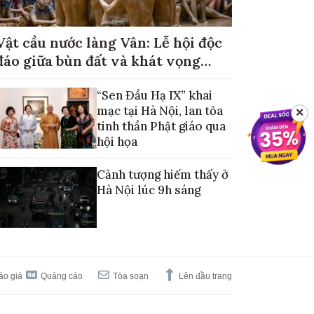
Vật cầu nước làng Vân: Lễ hội độc
đáo giữa bùn đất và khát vọng
mùa màng no đủ
“Sen Đầu Hạ IX” khai
mạc tại Hà Nội, lan tỏa
✕
tinh thần Phật giáo qua
hội họa
Cảnh tượng hiếm thấy ở
Hà Nội lúc 9h sáng
áo giá
Quảng cáo
Tòa soạn
Lên đầu trang