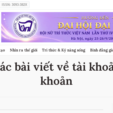
ISSN: 3093-382X
tạo
Nhìn ra thế giới
Tri thức & Kỹ năng sống
Bình đẳng gi
ác bài viết về tài khoả
khoản