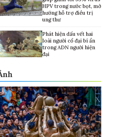
HPV trong nước bọt, mở
hướng hỗ trợ điều trị
ung thư
Phát hiện dấu vết hai
loài người cổ đại bí ẩn
trong ADN người hiện
đại
Ảnh