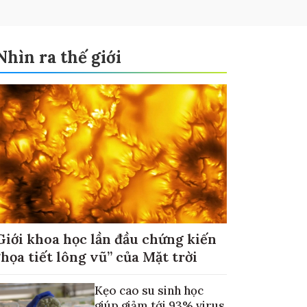
Nhìn ra thế giới
Giới khoa học lần đầu chứng kiến
“họa tiết lông vũ” của Mặt trời
Kẹo cao su sinh học
giúp giảm tới 93% virus