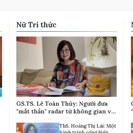
Nữ Trí thức
GS.TS. Lê Toàn Thủy: Người đưa
"mắt thần" radar từ không gian về
với những cánh đồng lúa Việt Nam
ThS. Hoàng Thị Lài: Một
hành trình cống hiến,