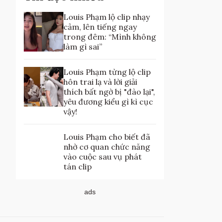
Louis Phạm lộ clip nhạy
cảm, lên tiếng ngay
trong đêm: “Mình không
làm gì sai”
Louis Phạm từng lộ clip
hôn trai lạ và lời giải
thích bất ngờ bị "đào lại",
yêu đương kiểu gì kì cục
vậy!
Louis Phạm cho biết đã
nhờ cơ quan chức năng
vào cuộc sau vụ phát
tán clip
ads