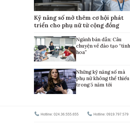
Kỹ năng số mở thêm cơ hội phát
triển cho phụ nữ từ cộng đồng
Ngành bán dẫn: Câu
chuyện về đào tạo “tin
hoa”
Những kỹ năng số mà
phụ nữ không thể thiếu
trong 5 năm tới
Hotline: 024.36.555.655
Hotline: 0919.797.579