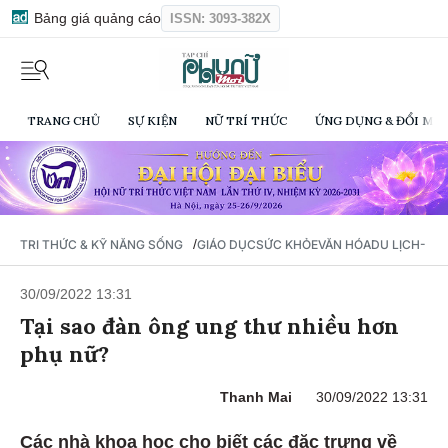
Bảng giá quảng cáo
ISSN: 3093-382X
TRANG CHỦ
SỰ KIỆN
NỮ TRÍ THỨC
ỨNG DỤNG & ĐỔI MỚI
/
TRI THỨC & KỸ NĂNG SỐNG
GIÁO DỤC
SỨC KHỎE
VĂN HÓA
DU LỊCH- Ẩ
30/09/2022 13:31
Tại sao đàn ông ung thư nhiều hơn
phụ nữ?
Thanh Mai
30/09/2022 13:31
Các nhà khoa học cho biết các đặc trưng về