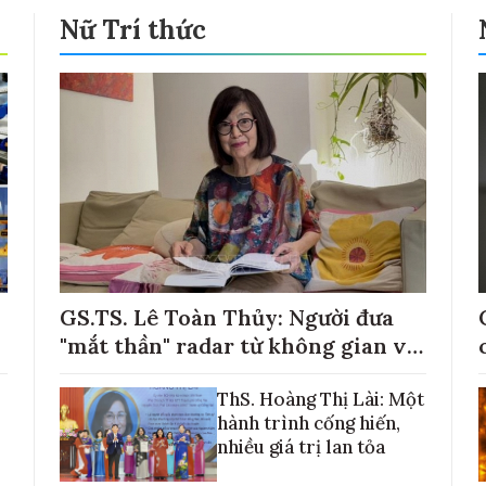
Nữ Trí thức
GS.TS. Lê Toàn Thủy: Người đưa
"mắt thần" radar từ không gian về
với những cánh đồng lúa Việt Nam
ThS. Hoàng Thị Lài: Một
hành trình cống hiến,
nhiều giá trị lan tỏa