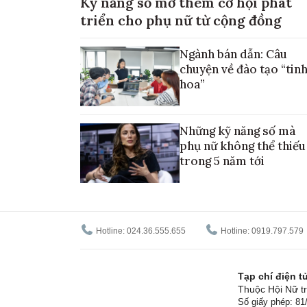
Kỹ năng số mở thêm cơ hội phát
triển cho phụ nữ từ cộng đồng
Ngành bán dẫn: Câu
chuyện về đào tạo “tin
hoa”
Những kỹ năng số mà
phụ nữ không thể thiếu
trong 5 năm tới
Hotline: 024.36.555.655
Hotline: 0919.797.579
Tạp chí điện 
Thuộc Hội Nữ tr
Số giấy phép: 8