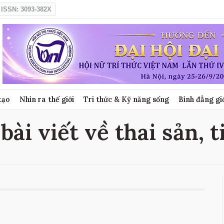
ISSN: 3093-382X
tạo
Nhìn ra thế giới
Tri thức & Kỹ năng sống
Bình đẳng gi
 bài viết về thai sản, t