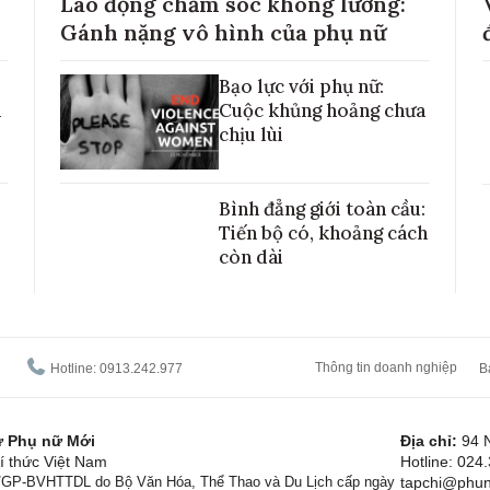
Lao động chăm sóc không lương:
Gánh nặng vô hình của phụ nữ
Bạo lực với phụ nữ:
h
Cuộc khủng hoảng chưa
chịu lùi
Bình đẳng giới toàn cầu:
Tiến bộ có, khoảng cách
còn dài
Thông tin doanh nghiệp
Hotline: 0913.242.977
B
tử Phụ nữ Mới
Địa chỉ:
94 
í thức Việt Nam
Hotline: 024
1/GP-BVHTTDL do Bộ Văn Hóa, Thể Thao và Du Lịch cấp ngày
tapchi@phun