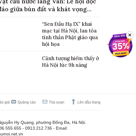
Vật cầu nước làng Vân: Lễ hội độc
đáo giữa bùn đất và khát vọng
mùa màng no đủ
“Sen Đầu Hạ IX” khai
mạc tại Hà Nội, lan tỏa
✕
tinh thần Phật giáo qua
hội họa
Cảnh tượng hiếm thấy ở
Hà Nội lúc 9h sáng
áo giá
Quảng cáo
Tòa soạn
Lên đầu trang
Nguyễn Hy Quang, phường Đống Đa, Hà Nội.
.36.555.655 - 0913.212.736 - Email:
umoi.net.vn