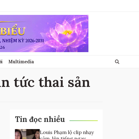
ới
Multimedia
in tức thai sản
Tin đọc nhiều
Louis Phạm lộ clip nhạy
cảm, lên tiếng ngay