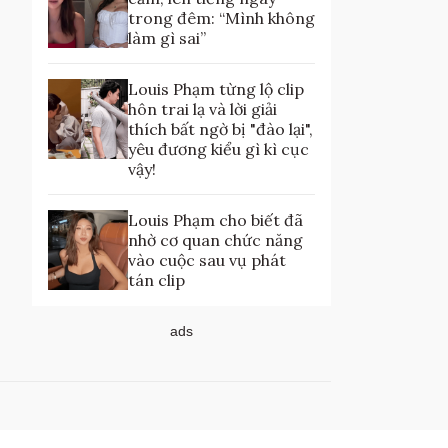
trong đêm: “Mình không
làm gì sai”
Louis Phạm từng lộ clip
hôn trai lạ và lời giải
thích bất ngờ bị "đào lại",
yêu đương kiểu gì kì cục
vậy!
Louis Phạm cho biết đã
nhờ cơ quan chức năng
vào cuộc sau vụ phát
tán clip
ads