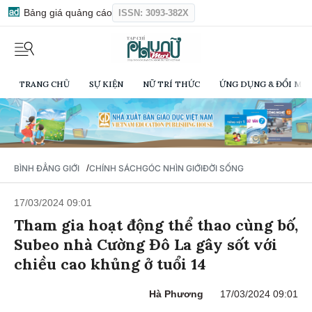
Bảng giá quảng cáo
ISSN: 3093-382X
TRANG CHỦ
SỰ KIỆN
NỮ TRÍ THỨC
ỨNG DỤNG & ĐỔI MỚI
/
BÌNH ĐẲNG GIỚI
CHÍNH SÁCH
GÓC NHÌN GIỚI
ĐỜI SỐNG
17/03/2024 09:01
Tham gia hoạt động thể thao cùng bố,
Subeo nhà Cường Đô La gây sốt với
chiều cao khủng ở tuổi 14
Hà Phương
17/03/2024 09:01