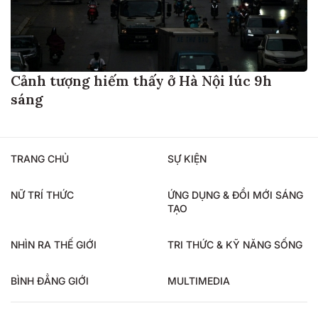
Cảnh tượng hiếm thấy ở Hà Nội lúc 9h
sáng
TRANG CHỦ
SỰ KIỆN
NỮ TRÍ THỨC
ỨNG DỤNG & ĐỔI MỚI SÁNG
TẠO
NHÌN RA THẾ GIỚI
TRI THỨC & KỸ NĂNG SỐNG
BÌNH ĐẲNG GIỚI
MULTIMEDIA