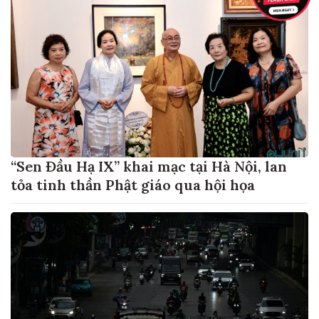
“Sen Đầu Hạ IX” khai mạc tại Hà Nội, lan
tỏa tinh thần Phật giáo qua hội họa