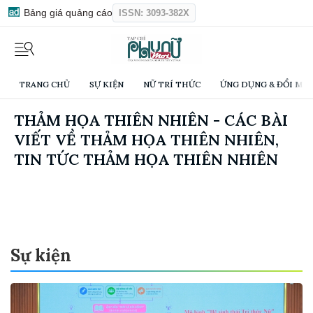
Bảng giá quảng cáo
ISSN: 3093-382X
TRANG CHỦ
SỰ KIỆN
NỮ TRÍ THỨC
ỨNG DỤNG & ĐỔI MỚI
THẢM HỌA THIÊN NHIÊN - CÁC BÀI
VIẾT VỀ THẢM HỌA THIÊN NHIÊN,
TIN TỨC THẢM HỌA THIÊN NHIÊN
Sự kiện