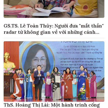
GS.TS. Lê Toàn Thủy: Người đưa "mắt thần"
radar từ không gian về với những cánh
đồng lúa Việt Nam
ThS. Hoàng Thị Lài: Một hành trình cống