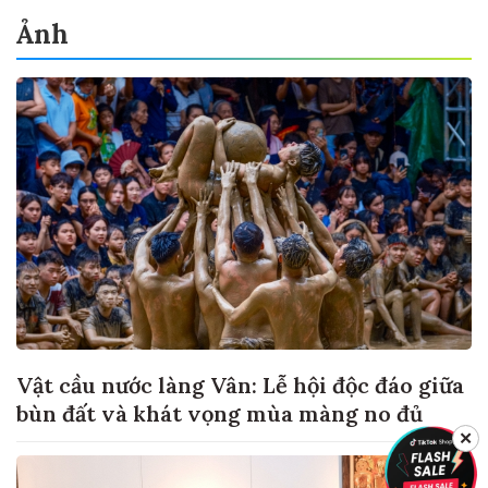
Ảnh
Vật cầu nước làng Vân: Lễ hội độc đáo giữa
bùn đất và khát vọng mùa màng no đủ
✕