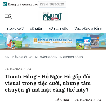
Bảng giá quảng cáo
ISSN: 3093-382X
TRANG CHỦ
SỰ KIỆN
NỮ TRÍ THỨC
ỨNG DỤNG & ĐỔI MỚI
/
BÌNH ĐẲNG GIỚI
CHÍNH SÁCH
GÓC NHÌN GIỚI
ĐỜI SỐNG
24/10/2023 09:34
Thanh Hằng - Hồ Ngọc Hà gấp đôi
visual trong tiệc cưới, nhưng tám
chuyện gì mà mặt căng thế này?
Liên Hoa
24/10/2023 09:34