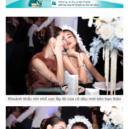
Khoảnh khắc nhí nhố cực lầy lội của cô dâu mới bên bạn thân