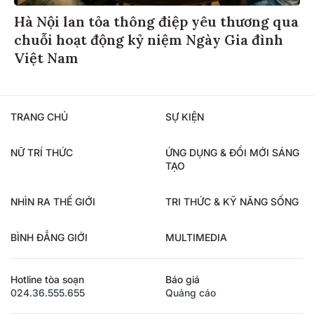
Hà Nội lan tỏa thông điệp yêu thương qua
chuỗi hoạt động kỷ niệm Ngày Gia đình
Việt Nam
TRANG CHỦ
SỰ KIỆN
NỮ TRÍ THỨC
ỨNG DỤNG & ĐỔI MỚI SÁNG
TẠO
NHÌN RA THẾ GIỚI
TRI THỨC & KỸ NĂNG SỐNG
BÌNH ĐẲNG GIỚI
MULTIMEDIA
Hotline tòa soạn
Báo giá
024.36.555.655
Quảng cáo