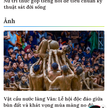
Nữ trí thức góp tiếng nói để tiêu chuẩn kỹ
thuật sát đời sống
Ảnh
Vật cầu nước làng Vân: Lễ hội độc đáo giữa
bùn đất và khát vọng mùa màng no đủ
✕