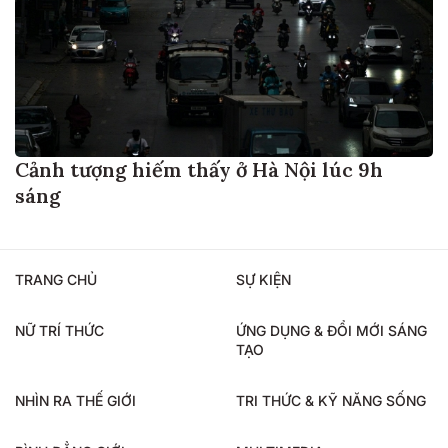
Cảnh tượng hiếm thấy ở Hà Nội lúc 9h
sáng
TRANG CHỦ
SỰ KIỆN
NỮ TRÍ THỨC
ỨNG DỤNG & ĐỔI MỚI SÁNG
TẠO
NHÌN RA THẾ GIỚI
TRI THỨC & KỸ NĂNG SỐNG