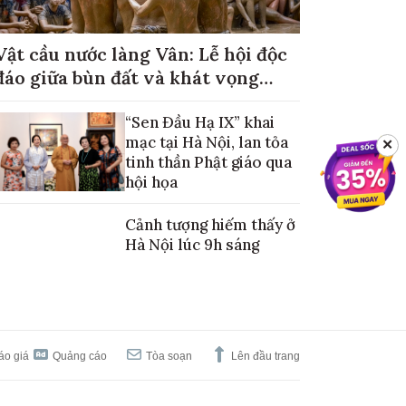
Vật cầu nước làng Vân: Lễ hội độc
đáo giữa bùn đất và khát vọng
mùa màng no đủ
“Sen Đầu Hạ IX” khai
mạc tại Hà Nội, lan tỏa
✕
tinh thần Phật giáo qua
hội họa
Cảnh tượng hiếm thấy ở
Hà Nội lúc 9h sáng
áo giá
Quảng cáo
Tòa soạn
Lên đầu trang