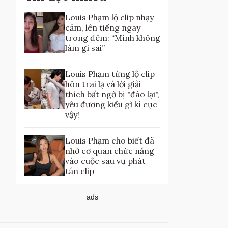
Louis Phạm lộ clip nhạy
cảm, lên tiếng ngay
trong đêm: “Mình không
làm gì sai”
Louis Phạm từng lộ clip
hôn trai lạ và lời giải
thích bất ngờ bị "đào lại",
yêu đương kiểu gì kì cục
vậy!
Louis Phạm cho biết đã
nhờ cơ quan chức năng
vào cuộc sau vụ phát
tán clip
ads