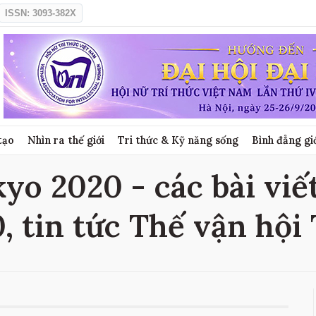
ISSN: 3093-382X
tạo
Nhìn ra thế giới
Tri thức & Kỹ năng sống
Bình đẳng gi
yo 2020 - các bài viế
, tin tức Thế vận hội