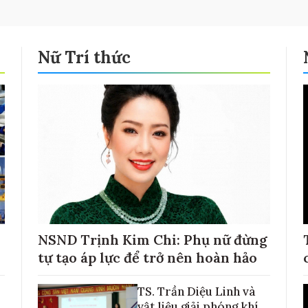
Nữ Trí thức
NSND Trịnh Kim Chi: Phụ nữ đừng
tự tạo áp lực để trở nên hoàn hảo
TS. Trần Diệu Linh và
vật liệu giải phóng khí