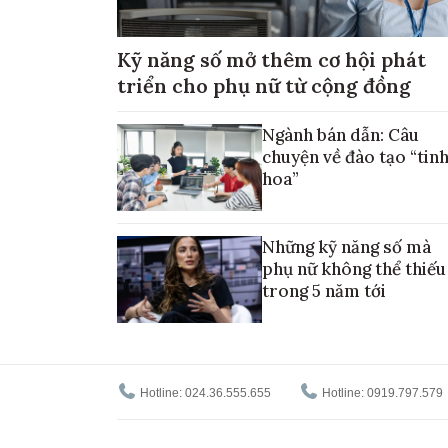
Kỹ năng số mở thêm cơ hội phát
triển cho phụ nữ từ cộng đồng
Ngành bán dẫn: Câu
chuyện về đào tạo “tin
hoa”
Những kỹ năng số mà
phụ nữ không thể thiếu
trong 5 năm tới
Hotline: 024.36.555.655
Hotline: 0919.797.579