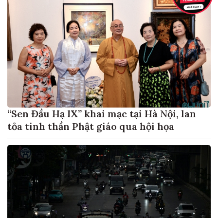
“Sen Đầu Hạ IX” khai mạc tại Hà Nội, lan
tỏa tinh thần Phật giáo qua hội họa