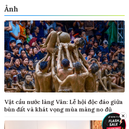
Ảnh
Vật cầu nước làng Vân: Lễ hội độc đáo giữa
bùn đất và khát vọng mùa màng no đủ
✕