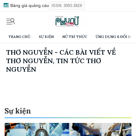
Bảng giá quảng cáo
ISSN: 3093-382X
TRANG CHỦ
SỰ KIỆN
NỮ TRÍ THỨC
ỨNG DỤNG & ĐỔI MỚI
THƠ NGUYỄN - CÁC BÀI VIẾT VỀ
THƠ NGUYỄN, TIN TỨC THƠ
NGUYỄN
Sự kiện