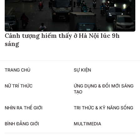
Cảnh tượng hiếm thấy ở Hà Nội lúc 9h
sáng
TRANG CHỦ
SỰ KIỆN
NỮ TRÍ THỨC
ỨNG DỤNG & ĐỔI MỚI SÁNG
TẠO
NHÌN RA THẾ GIỚI
TRI THỨC & KỸ NĂNG SỐNG
BÌNH ĐẲNG GIỚI
MULTIMEDIA