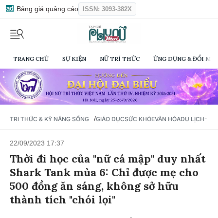
Bảng giá quảng cáo
ISSN: 3093-382X
TRANG CHỦ
SỰ KIỆN
NỮ TRÍ THỨC
ỨNG DỤNG & ĐỔI MỚI
/
TRI THỨC & KỸ NĂNG SỐNG
GIÁO DỤC
SỨC KHỎE
VĂN HÓA
DU LỊCH- Ẩ
22/09/2023 17:37
Thời đi học của "nữ cá mập" duy nhất
Shark Tank mùa 6: Chỉ được mẹ cho
500 đồng ăn sáng, không sở hữu
thành tích "chói lọi"