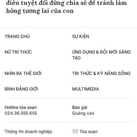
điều tuyệt đối đừng chia sẻ để tránh làm
hỏng tương lai của con
TRANG CHỦ
SỰ KIỆN
NỮ TRÍ THỨC
ỨNG DỤNG & ĐỔI MỚI SÁNG
TẠO
NHÌN RA THẾ GIỚI
TRI THỨC & KỸ NĂNG SỐNG
BÌNH ĐẲNG GIỚI
MULTIMEDIA
Hotline tòa soạn
Báo giá
024.36.555.655
Quảng cáo
Thông tin doanh nghiệp
Tòa soạn