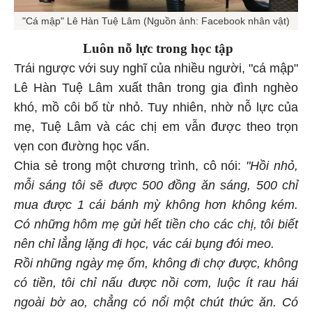
"Cá mập" Lê Hàn Tuệ Lâm (Nguồn ảnh: Facebook nhân vật)
Luôn nỗ lực trong học tập
Trái ngược với suy nghĩ của nhiều người, "cá mập"
Lê Hàn Tuệ Lâm xuất thân trong gia đình nghèo
khó, mồ côi bố từ nhỏ. Tuy nhiên, nhờ nỗ lực của
mẹ, Tuệ Lâm và các chị em vẫn được theo trọn
vẹn con đường học vấn.
Chia sẻ trong một chương trình, cô nói:
"Hồi nhỏ,
mỗi sáng tôi sẽ được 500 đồng ăn sáng, 500 chỉ
mua được 1 cái bánh mỳ không hơn không kém.
Có những hôm mẹ gửi hết tiền cho các chị, tôi biết
nên chỉ lẳng lặng đi học, vác cái bụng đói meo.
Rồi những ngày mẹ ốm, không đi chợ được, không
có tiền, tôi chỉ nấu được nồi cơm, luộc ít rau hái
ngoài bờ ao, chẳng có nổi một chút thức ăn. Có