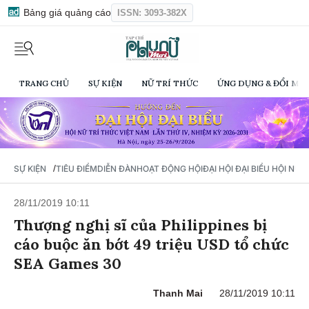
Bảng giá quảng cáo
ISSN: 3093-382X
TRANG CHỦ
SỰ KIỆN
NỮ TRÍ THỨC
ỨNG DỤNG & ĐỔI MỚI
/
SỰ KIỆN
TIÊU ĐIỂM
DIỄN ĐÀN
HOẠT ĐỘNG HỘI
ĐẠI HỘI ĐẠI BIỂU HỘI NỮ 
28/11/2019 10:11
Thượng nghị sĩ của Philippines bị
cáo buộc ăn bớt 49 triệu USD tổ chức
SEA Games 30
Thanh Mai
28/11/2019 10:11