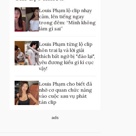
Louis Phạm lộ clip nhạy
cảm, lên tiếng ngay
trong đêm: “Mình không
làm gì sai”
Louis Phạm từng lộ clip
hôn trai lạ và lời giải
thích bất ngờ bị "đào lại",
yêu đương kiểu gì kì cục
vậy!
Louis Phạm cho biết đã
nhờ cơ quan chức năng
vào cuộc sau vụ phát
tán clip
ads