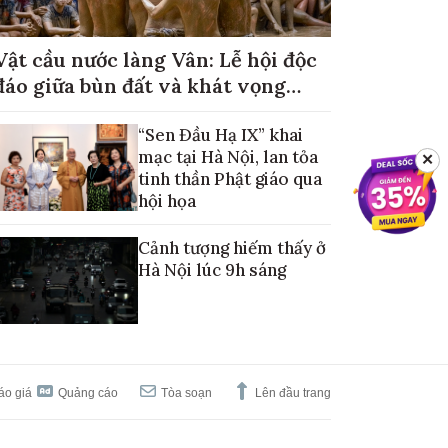
Vật cầu nước làng Vân: Lễ hội độc
đáo giữa bùn đất và khát vọng
mùa màng no đủ
“Sen Đầu Hạ IX” khai
mạc tại Hà Nội, lan tỏa
✕
tinh thần Phật giáo qua
hội họa
Cảnh tượng hiếm thấy ở
Hà Nội lúc 9h sáng
áo giá
Quảng cáo
Tòa soạn
Lên đầu trang