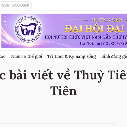
ISSN: 3093-382X
tạo
Nhìn ra thế giới
Tri thức & Kỹ năng sống
Bình đẳng gi
c bài viết về Thuỳ Tiê
Tiên