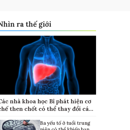
Nhìn ra thế giới
Các nhà khoa học Bỉ phát hiện cơ
chế then chốt có thể thay đổi cách
điều trị ung thư di căn gan
Ba yếu tố ở tuổi trung
niên có thể khiến bạn