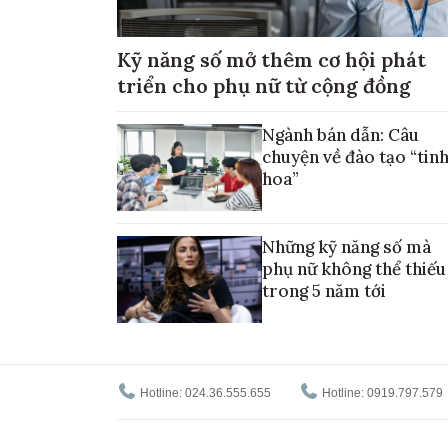
Kỹ năng số mở thêm cơ hội phát
triển cho phụ nữ từ cộng đồng
Ngành bán dẫn: Câu
chuyện về đào tạo “tin
hoa”
Những kỹ năng số mà
phụ nữ không thể thiếu
trong 5 năm tới
Hotline: 024.36.555.655
Hotline: 0919.797.579