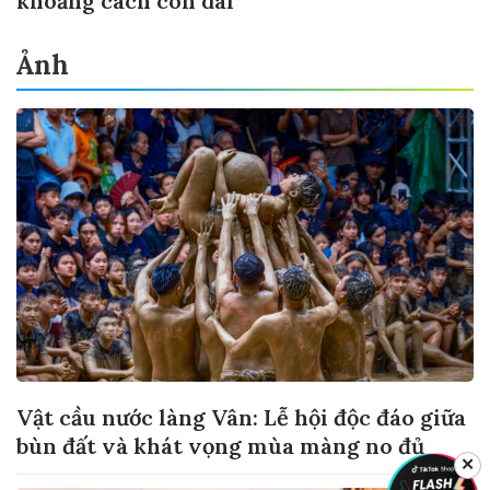
khoảng cách còn dài
Ảnh
Vật cầu nước làng Vân: Lễ hội độc đáo giữa
bùn đất và khát vọng mùa màng no đủ
✕