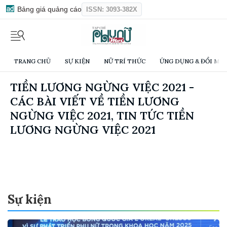
Bảng giá quảng cáo
ISSN: 3093-382X
TRANG CHỦ
SỰ KIỆN
NỮ TRÍ THỨC
ỨNG DỤNG & ĐỔI MỚI
TIỀN LƯƠNG NGỪNG VIỆC 2021 -
CÁC BÀI VIẾT VỀ TIỀN LƯƠNG
NGỪNG VIỆC 2021, TIN TỨC TIỀN
LƯƠNG NGỪNG VIỆC 2021
Sự kiện