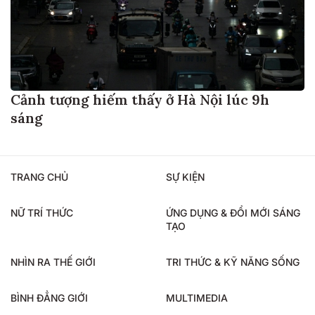
Cảnh tượng hiếm thấy ở Hà Nội lúc 9h
sáng
TRANG CHỦ
SỰ KIỆN
NỮ TRÍ THỨC
ỨNG DỤNG & ĐỔI MỚI SÁNG
TẠO
NHÌN RA THẾ GIỚI
TRI THỨC & KỸ NĂNG SỐNG
BÌNH ĐẲNG GIỚI
MULTIMEDIA