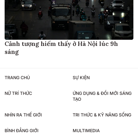
Cảnh tượng hiếm thấy ở Hà Nội lúc 9h
sáng
TRANG CHỦ
SỰ KIỆN
NỮ TRÍ THỨC
ỨNG DỤNG & ĐỔI MỚI SÁNG
TẠO
NHÌN RA THẾ GIỚI
TRI THỨC & KỸ NĂNG SỐNG
BÌNH ĐẲNG GIỚI
MULTIMEDIA