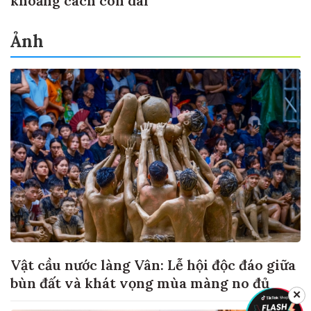
khoảng cách còn dài
Ảnh
Vật cầu nước làng Vân: Lễ hội độc đáo giữa
bùn đất và khát vọng mùa màng no đủ
✕