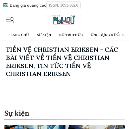
Bảng giá quảng cáo
ISSN: 3093-382X
TRANG CHỦ
SỰ KIỆN
NỮ TRÍ THỨC
ỨNG DỤNG & ĐỔI MỚI
TIỀN VỆ CHRISTIAN ERIKSEN - CÁC
BÀI VIẾT VỀ TIỀN VỆ CHRISTIAN
ERIKSEN, TIN TỨC TIỀN VỆ
CHRISTIAN ERIKSEN
Sự kiện