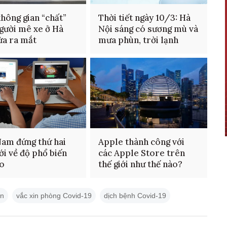
hông gian “chất”
Thời tiết ngày 10/3: Hà
gười mê xe ở Hà
Nội sáng có sương mù và
ừa ra mắt
mưa phùn, trời lạnh
Nam đứng thứ hai
Apple thành công với
iới về độ phổ biến
các Apple Store trên
ảo
thế giới như thế nào?
in
vắc xin phòng Covid-19
dịch bệnh Covid-19