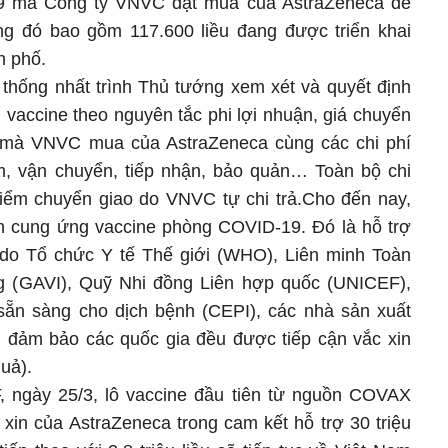
19 mà Công ty VNVC đặt mua của AstraZeneca để
ng đó bao gồm 117.600 liều đang được triển khai
h phố.
 thống nhất trình Thủ tướng xem xét và quyết định
ều vaccine theo nguyên tắc phi lợi nhuận, giá chuyển
 mà VNVC mua của AstraZeneca cùng các chi phí
m, vận chuyển, tiếp nhận, bảo quản… Toàn bộ chi
 điểm chuyển giao do VNVC tự chi trả.Cho đến nay,
n cung ứng vaccine phòng COVID-19. Đó là hỗ trợ
 do Tổ chức Y tế Thế giới (WHO), Liên minh Toàn
ng (GAVI), Quỹ Nhi đồng Liên hợp quốc (UNICEF),
sẵn sàng cho dịch bệnh (CEPI), các nhà sản xuất
a, đảm bảo các quốc gia đều được tiếp cận vắc xin
uả).
 ngày 25/3, lô vaccine đầu tiên từ nguồn COVAX
ắc xin của AstraZeneca trong cam kết hỗ trợ 30 triệu