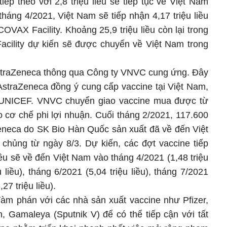
iếp theo với 2,8 triệu liều sẽ tiếp tục về Việt Nam
háng 4/2021, Việt Nam sẽ tiếp nhận 4,17 triệu liều
VAX Facility. Khoảng 25,9 triệu liều còn lại trong
cility dự kiến sẽ được chuyển về Việt Nam trong
AstraZeneca thông qua Công ty VNVC cung ứng. Đây
AstraZeneca đồng ý cung cấp vaccine tại Việt Nam,
 UNICEF. VNVC chuyển giao vaccine mua được từ
 cơ chế phi lợi nhuận. Cuối tháng 2/2021, 117.600
Zeneca do SK Bio Hàn Quốc sản xuất đã về đến Việt
 chủng từ ngày 8/3. Dự kiến, các đợt vaccine tiếp
liều sẽ về đến Việt Nam vào tháng 4/2021 (1,48 triệu
u liều), tháng 6/2021 (5,04 triệu liều), tháng 7/2021
,27 triệu liều).
đàm phán với các nhà sản xuất vaccine như Pfizer,
 Gamaleya (Sputnik V) để có thể tiếp cận với tất