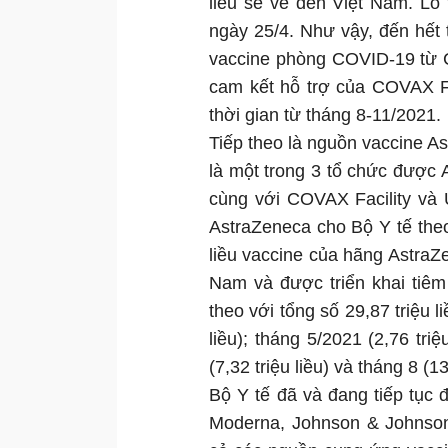
liều sẽ về đến Việt Nam. Lô t
ngày 25/4. Như vậy, đến hết t
vaccine phòng COVID-19 từ CO
cam kết hỗ trợ của COVAX Fa
thời gian từ tháng 8-11/2021.
Tiếp theo là nguồn vaccine 
là một trong 3 tổ chức được 
cùng với COVAX Facility và
AstraZeneca cho Bộ Y tế theo
liều vaccine của hãng Astra
Nam và được triển khai tiêm
theo với tổng số 29,87 triệu 
liều); tháng 5/2021 (2,76 triệ
(7,32 triệu liều) và tháng 8 (13
Bộ Y tế đã và đang tiếp tục 
Moderna, Johnson & Johnson,