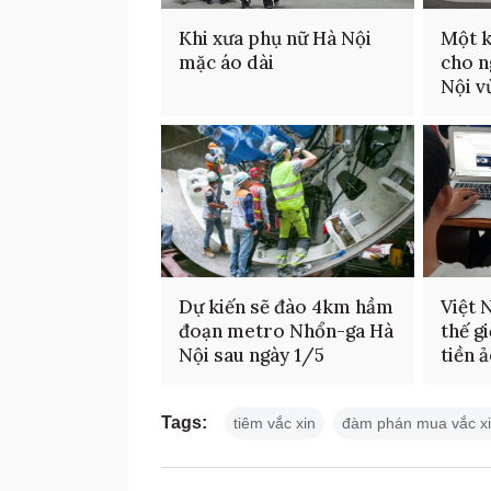
Khi xưa phụ nữ Hà Nội
Một k
mặc áo dài
cho n
Nội v
Dự kiến sẽ đào 4km hầm
Việt 
đoạn metro Nhổn-ga Hà
thế g
Nội sau ngày 1/5
tiền 
Tags:
tiêm vắc xin
đàm phán mua vắc x