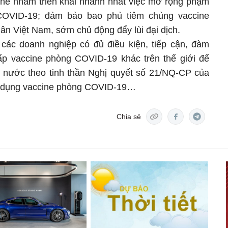
ne nhằm triển khai nhanh nhất việc mở rộng phạm
COVID-19; đảm bảo bao phủ tiêm chủng vaccine
n Việt Nam, sớm chủ động đẩy lùi đại dịch.
 các doanh nghiệp có đủ điều kiện, tiếp cận, đàm
ấp vaccine phòng COVID-19 khác trên thế giới để
 nước theo tinh thần Nghị quyết số 21/NQ-CP của
ử dụng vaccine phòng COVID-19…
Chia sẻ