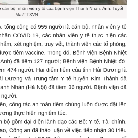
 cán bộ, nhân viên y tế của Bệnh viện Thanh Nhàn. Ảnh: Tuyết
Mai/TTXVN
̉ng cộng có 955 người là cán bộ, nhân viên y tế
nh nhân COVID-19, các nhân viên y tế thực hiện các
phẩm, xét nghiệm, truy vết, thành viên các tổ phòng,
ợc tiêm vaccine. Trong đó, Bệnh viện Bệnh Nhiệt
Anh) đã tiêm 127 người; Bệnh viện Bệnh Nhiệt đới
474 người. Hai điểm tiêm của tỉnh Hải Dương là
̉i Dương và Trung tâm Y tế huyện Kim Thành đã
hanh Nhàn (Hà Nội) đã tiêm 36 người. Bệnh viện dã
người.
ên, công tác an toàn tiêm chủng luôn được đặt lên
ương thực hiện nghiêm túc.
n bộ gồm đại diện lãnh đạo các Bộ: Y tế, Tài chính,
o, Công an đã thảo luận về việc tiếp nhận 30 triệu