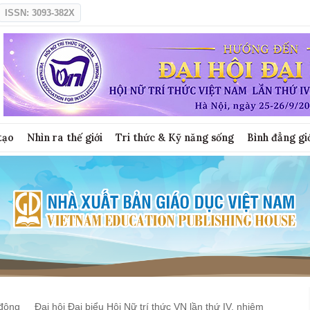
ISSN: 3093-382X
tạo
Nhìn ra thế giới
Tri thức & Kỹ năng sống
Bình đẳng gi
động
Đại hội Đại biểu Hội Nữ trí thức VN lần thứ IV, nhiệm