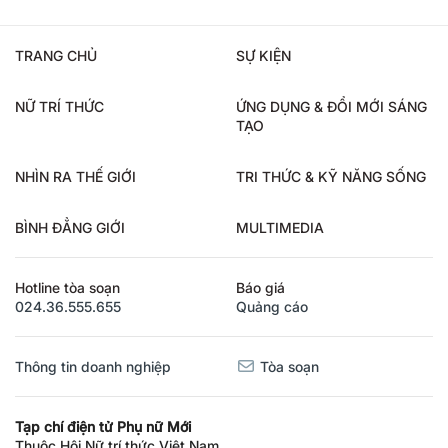
TRANG CHỦ
SỰ KIỆN
NỮ TRÍ THỨC
ỨNG DỤNG & ĐỔI MỚI SÁNG
TẠO
NHÌN RA THẾ GIỚI
TRI THỨC & KỸ NĂNG SỐNG
BÌNH ĐẲNG GIỚI
MULTIMEDIA
Hotline tòa soạn
Báo giá
024.36.555.655
Quảng cáo
Thông tin doanh nghiệp
Tòa soạn
Tạp chí điện tử Phụ nữ Mới
Thuộc Hội Nữ trí thức Việt Nam