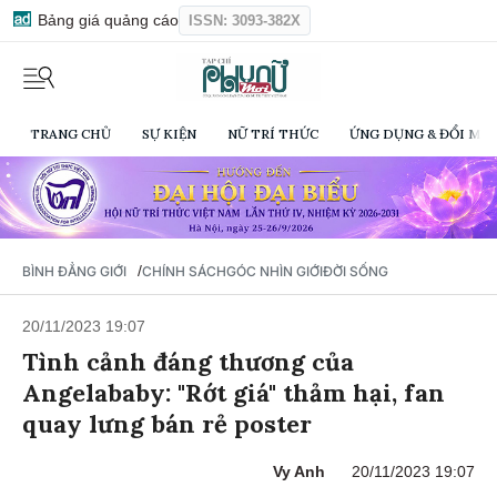
Bảng giá quảng cáo
ISSN: 3093-382X
TRANG CHỦ
SỰ KIỆN
NỮ TRÍ THỨC
ỨNG DỤNG & ĐỔI MỚI
/
BÌNH ĐẲNG GIỚI
CHÍNH SÁCH
GÓC NHÌN GIỚI
ĐỜI SỐNG
20/11/2023 19:07
Tình cảnh đáng thương của
Angelababy: "Rớt giá" thảm hại, fan
quay lưng bán rẻ poster
Vy Anh
20/11/2023 19:07