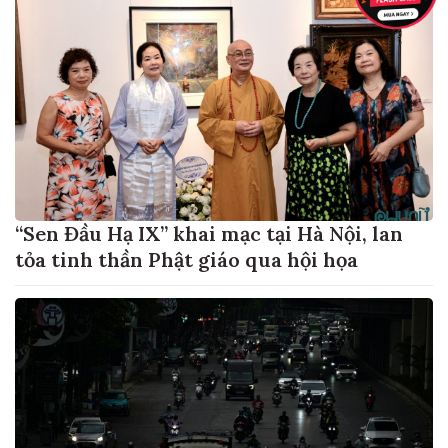
“Sen Đầu Hạ IX” khai mạc tại Hà Nội, lan
tỏa tinh thần Phật giáo qua hội họa