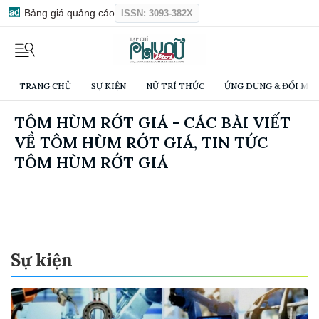
Bảng giá quảng cáo
ISSN: 3093-382X
TRANG CHỦ
SỰ KIỆN
NỮ TRÍ THỨC
ỨNG DỤNG & ĐỔI MỚI
TÔM HÙM RỚT GIÁ - CÁC BÀI VIẾT
VỀ TÔM HÙM RỚT GIÁ, TIN TỨC
TÔM HÙM RỚT GIÁ
Sự kiện