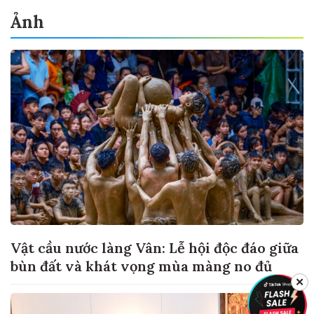
Ảnh
Vật cầu nước làng Vân: Lễ hội độc đáo giữa
bùn đất và khát vọng mùa màng no đủ
✕