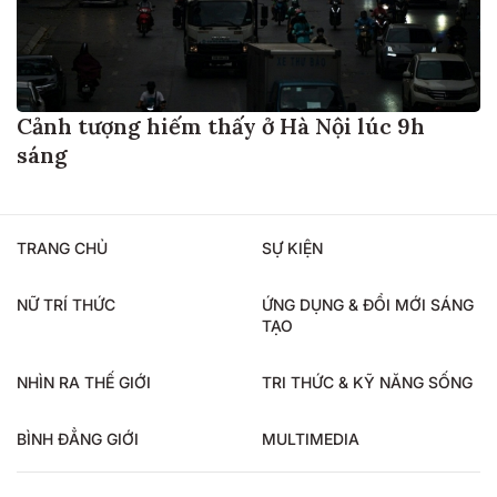
Cảnh tượng hiếm thấy ở Hà Nội lúc 9h
sáng
TRANG CHỦ
SỰ KIỆN
NỮ TRÍ THỨC
ỨNG DỤNG & ĐỔI MỚI SÁNG
TẠO
NHÌN RA THẾ GIỚI
TRI THỨC & KỸ NĂNG SỐNG
BÌNH ĐẲNG GIỚI
MULTIMEDIA