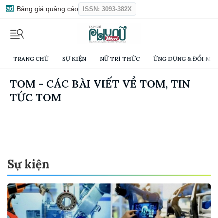
Bảng giá quảng cáo
ISSN: 3093-382X
TRANG CHỦ
SỰ KIỆN
NỮ TRÍ THỨC
ỨNG DỤNG & ĐỔI MỚI
TOM - CÁC BÀI VIẾT VỀ TOM, TIN
TỨC TOM
Sự kiện