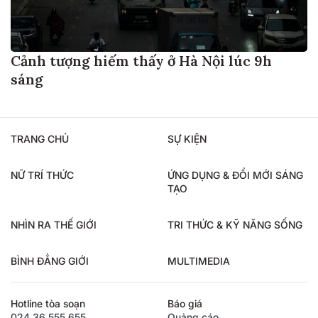
Cảnh tượng hiếm thấy ở Hà Nội lúc 9h
sáng
TRANG CHỦ
SỰ KIỆN
NỮ TRÍ THỨC
ỨNG DỤNG & ĐỔI MỚI SÁNG
TẠO
NHÌN RA THẾ GIỚI
TRI THỨC & KỸ NĂNG SỐNG
BÌNH ĐẲNG GIỚI
MULTIMEDIA
Hotline tòa soạn
Báo giá
024.36.555.655
Quảng cáo