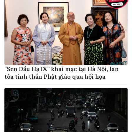
“Sen Đầu Hạ IX” khai mạc tại Hà Nội, lan
tỏa tinh thần Phật giáo qua hội họa