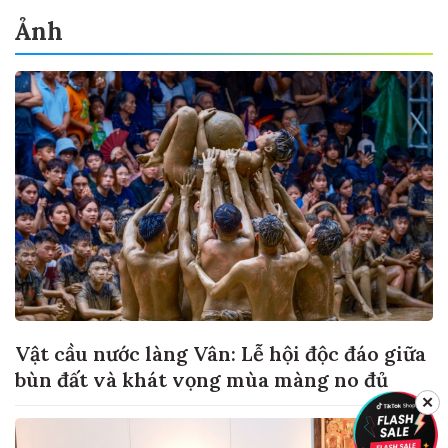
Ảnh
Vật cầu nước làng Vân: Lễ hội độc đáo giữa
bùn đất và khát vọng mùa màng no đủ
✕