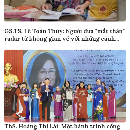
GS.TS. Lê Toàn Thủy: Người đưa "mắt thần"
radar từ không gian về với những cánh
đồng lúa Việt Nam
ThS. Hoàng Thị Lài: Một hành trình cống