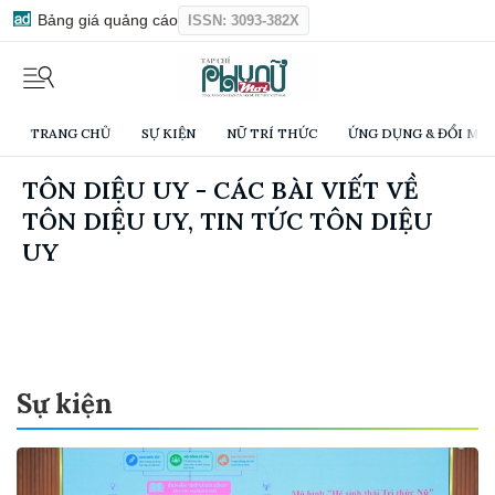
Bảng giá quảng cáo
ISSN: 3093-382X
TRANG CHỦ
SỰ KIỆN
NỮ TRÍ THỨC
ỨNG DỤNG & ĐỔI MỚI
TÔN DIỆU UY - CÁC BÀI VIẾT VỀ
TÔN DIỆU UY, TIN TỨC TÔN DIỆU
UY
Sự kiện