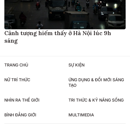
Cảnh tượng hiếm thấy ở Hà Nội lúc 9h
sáng
TRANG CHỦ
SỰ KIỆN
NỮ TRÍ THỨC
ỨNG DỤNG & ĐỔI MỚI SÁNG
TẠO
NHÌN RA THẾ GIỚI
TRI THỨC & KỸ NĂNG SỐNG
BÌNH ĐẲNG GIỚI
MULTIMEDIA