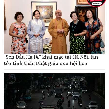
“Sen Đầu Hạ IX” khai mạc tại Hà Nội, lan
tỏa tinh thần Phật giáo qua hội họa