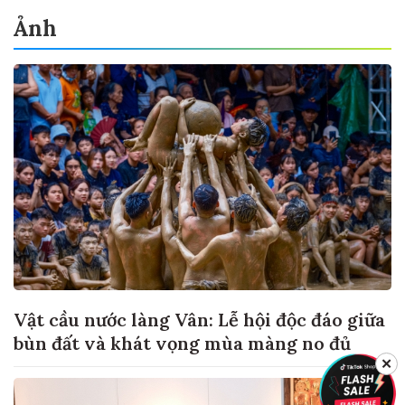
Ảnh
Vật cầu nước làng Vân: Lễ hội độc đáo giữa
bùn đất và khát vọng mùa màng no đủ
✕