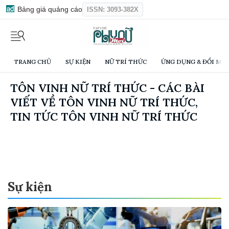
Bảng giá quảng cáo
ISSN: 3093-382X
TRANG CHỦ
SỰ KIỆN
NỮ TRÍ THỨC
ỨNG DỤNG & ĐỔI MỚI
TÔN VINH NỮ TRÍ THỨC - CÁC BÀI
VIẾT VỀ TÔN VINH NỮ TRÍ THỨC,
TIN TỨC TÔN VINH NỮ TRÍ THỨC
Sự kiện