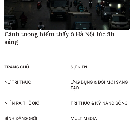
Cảnh tượng hiếm thấy ở Hà Nội lúc 9h
sáng
TRANG CHỦ
SỰ KIỆN
NỮ TRÍ THỨC
ỨNG DỤNG & ĐỔI MỚI SÁNG
TẠO
NHÌN RA THẾ GIỚI
TRI THỨC & KỸ NĂNG SỐNG
BÌNH ĐẲNG GIỚI
MULTIMEDIA