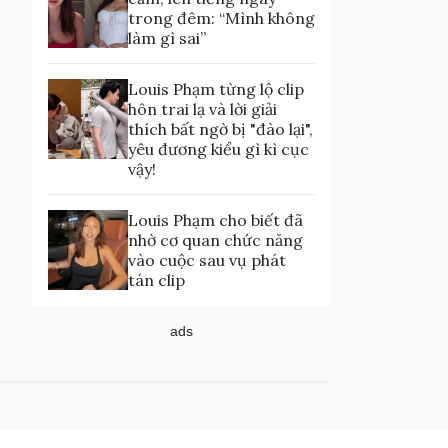
trong đêm: “Mình không
làm gì sai”
Louis Phạm từng lộ clip
hôn trai lạ và lời giải
thích bất ngờ bị "đào lại",
yêu đương kiểu gì kì cục
vậy!
Louis Phạm cho biết đã
nhờ cơ quan chức năng
vào cuộc sau vụ phát
tán clip
ads