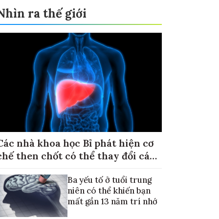
Nhìn ra thế giới
Các nhà khoa học Bỉ phát hiện cơ
chế then chốt có thể thay đổi cách
điều trị ung thư di căn gan
Ba yếu tố ở tuổi trung
niên có thể khiến bạn
mất gần 13 năm trí nhớ