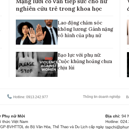
Mạng lưới cố vấn tiếp sức cho nữ
nghiên cứu trẻ trong khoa học
Lao động chăm sóc
h
không lương: Gánh nặng
vô hình của phụ nữ
Bạo lực với phụ nữ:
Cuộc khủng hoảng chưa
chịu lùi
Thông tin doanh nghiệp
Hotline: 0913.242.977
B
tử Phụ nữ Mới
Địa chỉ:
94 
í thức Việt Nam
Hotline: 024
1/GP-BVHTTDL do Bộ Văn Hóa, Thể Thao và Du Lịch cấp ngày
tapchi@phun