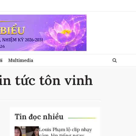
ới
Multimedia
tin tức tôn vinh
Tin đọc nhiều
Louis Phạm lộ clip nhạy
cảm, lên tiếng ngay