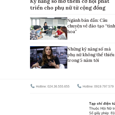
Kỹ năng số mở thêm cơ hội phát
triển cho phụ nữ từ cộng đồng
Ngành bán dẫn: Câu
chuyện về đào tạo “tin
hoa”
Những kỹ năng số mà
phụ nữ không thể thiếu
trong 5 năm tới
Hotline: 024.36.555.655
Hotline: 0919.797.579
Tạp chí điện 
Thuộc Hội Nữ tr
Số giấy phép: 8