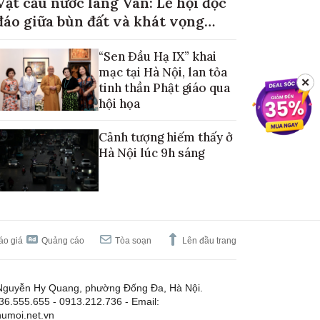
Vật cầu nước làng Vân: Lễ hội độc
đáo giữa bùn đất và khát vọng
mùa màng no đủ
“Sen Đầu Hạ IX” khai
mạc tại Hà Nội, lan tỏa
✕
tinh thần Phật giáo qua
hội họa
Cảnh tượng hiếm thấy ở
Hà Nội lúc 9h sáng
áo giá
Quảng cáo
Tòa soạn
Lên đầu trang
Nguyễn Hy Quang, phường Đống Đa, Hà Nội.
.36.555.655 - 0913.212.736 - Email:
umoi.net.vn