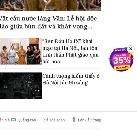
Vật cầu nước làng Vân: Lễ hội độc
đáo giữa bùn đất và khát vọng
mùa màng no đủ
“Sen Đầu Hạ IX” khai
mạc tại Hà Nội, lan tỏa
✕
tinh thần Phật giáo qua
hội họa
Cảnh tượng hiếm thấy ở
Hà Nội lúc 9h sáng
áo giá
Quảng cáo
Tòa soạn
Lên đầu trang