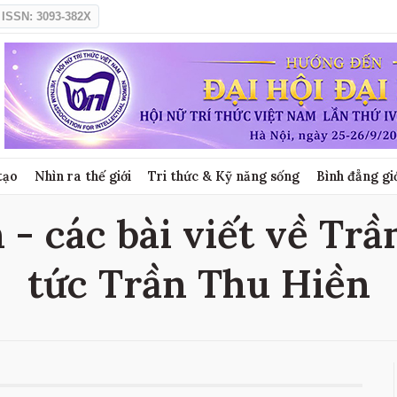
ISSN: 3093-382X
tạo
Nhìn ra thế giới
Tri thức & Kỹ năng sống
Bình đẳng gi
- các bài viết về Trầ
tức Trần Thu Hiền