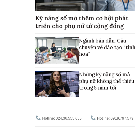
Kỹ năng số mở thêm cơ hội phát
triển cho phụ nữ từ cộng đồng
Ngành bán dẫn: Câu
chuyện về đào tạo “tin
hoa”
Những kỹ năng số mà
phụ nữ không thể thiếu
trong 5 năm tới
Hotline: 024.36.555.655
Hotline: 0919.797.579