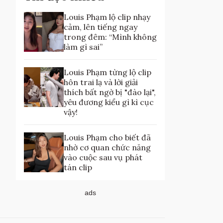
Louis Phạm lộ clip nhạy
cảm, lên tiếng ngay
trong đêm: “Mình không
làm gì sai”
Louis Phạm từng lộ clip
hôn trai lạ và lời giải
thích bất ngờ bị "đào lại",
yêu đương kiểu gì kì cục
vậy!
Louis Phạm cho biết đã
nhờ cơ quan chức năng
vào cuộc sau vụ phát
tán clip
ads