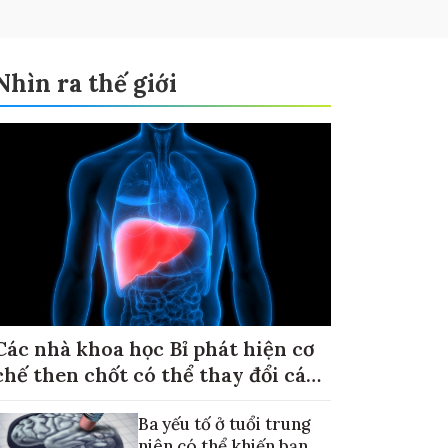
Nhìn ra thế giới
Các nhà khoa học Bỉ phát hiện cơ
chế then chốt có thể thay đổi cách
điều trị ung thư di căn gan
Ba yếu tố ở tuổi trung
niên có thể khiến bạn