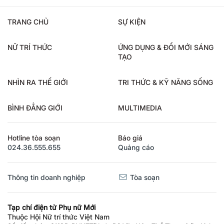
TRANG CHỦ
SỰ KIỆN
NỮ TRÍ THỨC
ỨNG DỤNG & ĐỔI MỚI SÁNG
TẠO
NHÌN RA THẾ GIỚI
TRI THỨC & KỸ NĂNG SỐNG
BÌNH ĐẲNG GIỚI
MULTIMEDIA
Hotline tòa soạn
Báo giá
024.36.555.655
Quảng cáo
Thông tin doanh nghiệp
Tòa soạn
Tạp chí điện tử Phụ nữ Mới
Thuộc Hội Nữ trí thức Việt Nam