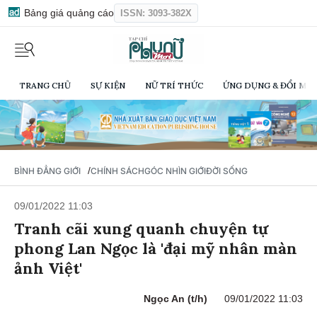
Bảng giá quảng cáo
ISSN: 3093-382X
TRANG CHỦ
SỰ KIỆN
NỮ TRÍ THỨC
ỨNG DỤNG & ĐỔI MỚI
/
BÌNH ĐẲNG GIỚI
CHÍNH SÁCH
GÓC NHÌN GIỚI
ĐỜI SỐNG
09/01/2022 11:03
Tranh cãi xung quanh chuyện tự
phong Lan Ngọc là 'đại mỹ nhân màn
ảnh Việt'
Ngọc An (t/h)
09/01/2022 11:03