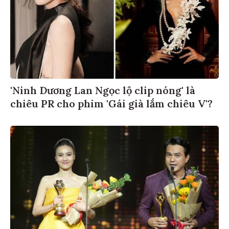
'Ninh Dương Lan Ngọc lộ clip nóng' là
chiêu PR cho phim 'Gái già lắm chiêu V'?