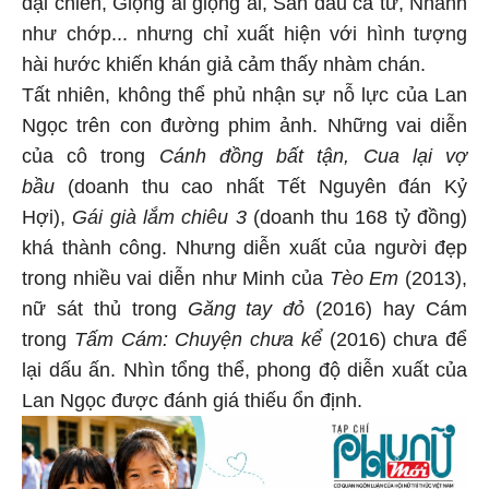
đại chiến, Giọng ải giọng ai, Sàn đấu ca từ, Nhanh
như chớp... nhưng chỉ xuất hiện với hình tượng
hài hước khiến khán giả cảm thấy nhàm chán.
Tất nhiên, không thể phủ nhận sự nỗ lực của Lan
Ngọc trên con đường phim ảnh. Những vai diễn
của cô trong
Cánh đồng bất tận, Cua lại vợ
bầu
(doanh thu cao nhất Tết Nguyên đán Kỷ
Hợi),
Gái già lắm chiêu 3
(doanh thu 168 tỷ đồng)
khá thành công. Nhưng diễn xuất của người đẹp
trong nhiều vai diễn như Minh của
Tèo Em
(2013),
nữ sát thủ trong
Găng tay đỏ
(2016) hay Cám
trong
Tấm Cám: Chuyện chưa kể
(2016) chưa để
lại dấu ấn. Nhìn tổng thể, phong độ diễn xuất của
Lan Ngọc được đánh giá thiếu ổn định.