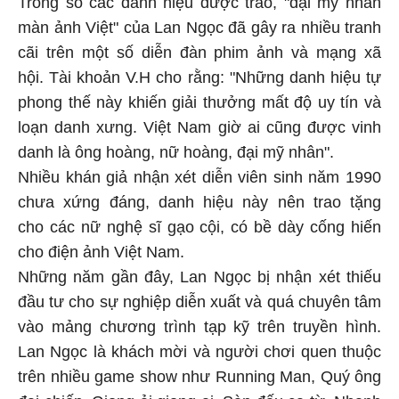
Trong số các danh hiệu được trao, "đại mỹ nhân
màn ảnh Việt" của Lan Ngọc đã gây ra nhiều tranh
cãi trên một số diễn đàn phim ảnh và mạng xã
hội. Tài khoản V.H cho rằng: "Những danh hiệu tự
phong thế này khiến giải thưởng mất độ uy tín và
loạn danh xưng. Việt Nam giờ ai cũng được vinh
danh là ông hoàng, nữ hoàng, đại mỹ nhân".
Nhiều khán giả nhận xét diễn viên sinh năm 1990
chưa xứng đáng, danh hiệu này nên trao tặng
cho các nữ nghệ sĩ gạo cội, có bề dày cống hiến
cho điện ảnh Việt Nam.
Những năm gần đây, Lan Ngọc bị nhận xét thiếu
đầu tư cho sự nghiệp diễn xuất và quá chuyên tâm
vào mảng chương trình tạp kỹ trên truyền hình.
Lan Ngọc là khách mời và người chơi quen thuộc
trên nhiều game show như Running Man, Quý ông