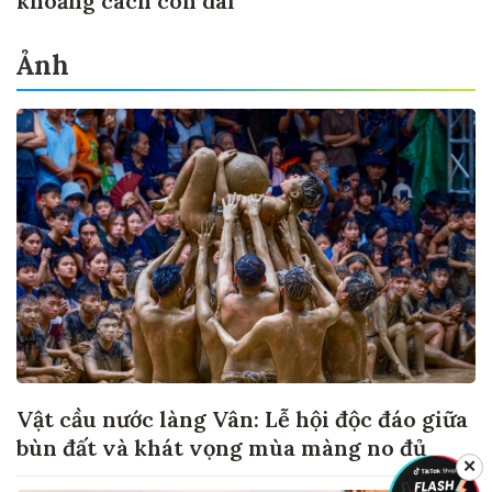
khoảng cách còn dài
Ảnh
Vật cầu nước làng Vân: Lễ hội độc đáo giữa
bùn đất và khát vọng mùa màng no đủ
✕