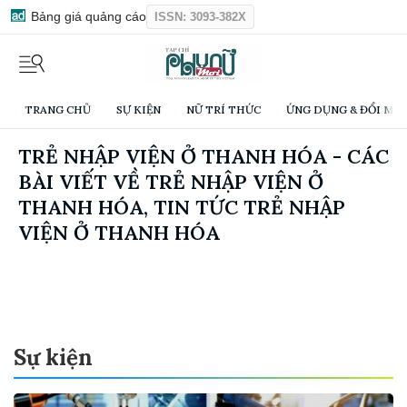
Bảng giá quảng cáo
ISSN: 3093-382X
TRANG CHỦ
SỰ KIỆN
NỮ TRÍ THỨC
ỨNG DỤNG & ĐỔI MỚI
TRẺ NHẬP VIỆN Ở THANH HÓA - CÁC
BÀI VIẾT VỀ TRẺ NHẬP VIỆN Ở
THANH HÓA, TIN TỨC TRẺ NHẬP
VIỆN Ở THANH HÓA
Sự kiện