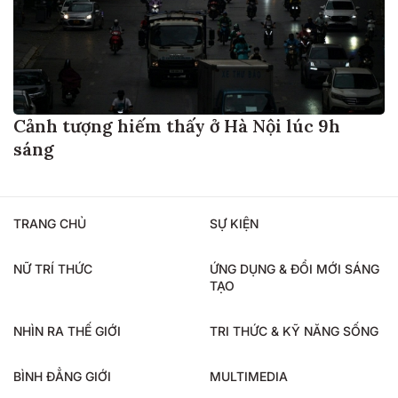
Cảnh tượng hiếm thấy ở Hà Nội lúc 9h
sáng
TRANG CHỦ
SỰ KIỆN
NỮ TRÍ THỨC
ỨNG DỤNG & ĐỔI MỚI SÁNG
TẠO
NHÌN RA THẾ GIỚI
TRI THỨC & KỸ NĂNG SỐNG
BÌNH ĐẲNG GIỚI
MULTIMEDIA