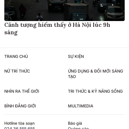
Cảnh tượng hiếm thấy ở Hà Nội lúc 9h
sáng
TRANG CHỦ
SỰ KIỆN
NỮ TRÍ THỨC
ỨNG DỤNG & ĐỔI MỚI SÁNG
TẠO
NHÌN RA THẾ GIỚI
TRI THỨC & KỸ NĂNG SỐNG
BÌNH ĐẲNG GIỚI
MULTIMEDIA
Hotline tòa soạn
Báo giá
024.36.555.655
Quảng cáo