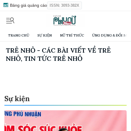
Bảng giá quảng cáo
ISSN: 3093-382X
TRANG CHỦ
SỰ KIỆN
NỮ TRÍ THỨC
ỨNG DỤNG & ĐỔI MỚI
TRẺ NHỎ - CÁC BÀI VIẾT VỀ TRẺ
NHỎ, TIN TỨC TRẺ NHỎ
Sự kiện