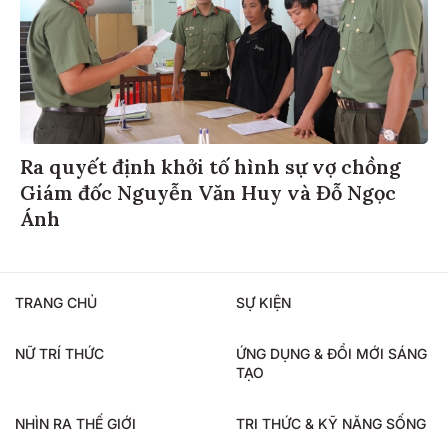
Ra quyết định khởi tố hình sự vợ chồng
Giám đốc Nguyễn Văn Huy và Đỗ Ngọc
Ánh
TRANG CHỦ
SỰ KIỆN
NỮ TRÍ THỨC
ỨNG DỤNG & ĐỔI MỚI SÁNG
TẠO
NHÌN RA THẾ GIỚI
TRI THỨC & KỸ NĂNG SỐNG