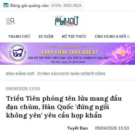
Bảng giá quảng cáo
ISSN: 3093-382X
TRANG CHỦ
SỰ KIỆN
NỮ TRÍ THỨC
ỨNG DỤNG & ĐỔI MỚI
/
BÌNH ĐẲNG GIỚI
CHÍNH SÁCH
GÓC NHÌN GIỚI
ĐỜI SỐNG
09/04/2026 13:53
Triều Tiên phóng tên lửa mang đầu
đạn chùm, Hàn Quốc 'đứng ngồi
không yên' yêu cầu họp khẩn
Tuyết Đan
09/04/2026 13:53