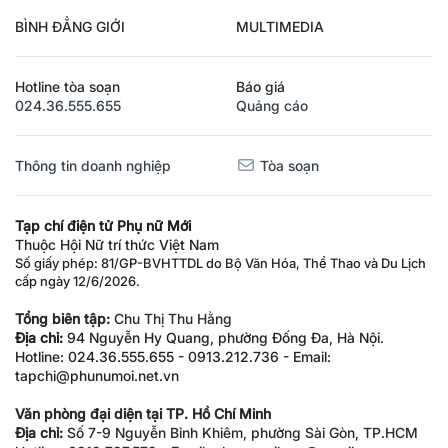
BÌNH ĐẲNG GIỚI
MULTIMEDIA
Hotline tòa soạn
Báo giá
024.36.555.655
Quảng cáo
Thông tin doanh nghiệp
Tòa soạn
Tạp chí điện tử Phụ nữ Mới
Thuộc Hội Nữ trí thức Việt Nam
Số giấy phép: 81/GP-BVHTTDL do Bộ Văn Hóa, Thể Thao và Du Lịch
cấp ngày 12/6/2026.
Tổng biên tập:
Chu Thị Thu Hằng
Địa chỉ:
94 Nguyễn Hy Quang, phường Đống Đa, Hà Nội.
Hotline: 024.36.555.655 - 0913.212.736 - Email:
tapchi@phunumoi.net.vn
Văn phòng đại diện tại TP. Hồ Chí Minh
Địa chỉ:
Số 7-9 Nguyễn Bỉnh Khiêm, phường Sài Gòn, TP.HCM
Hotline: 0919.797.579 - Email: phunumoihcm@gmail.com