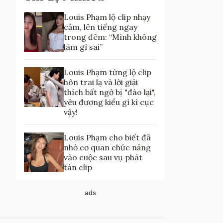
Louis Phạm lộ clip nhạy
cảm, lên tiếng ngay
trong đêm: “Mình không
làm gì sai”
Louis Phạm từng lộ clip
hôn trai lạ và lời giải
thích bất ngờ bị "đào lại",
yêu đương kiểu gì kì cục
vậy!
Louis Phạm cho biết đã
nhờ cơ quan chức năng
vào cuộc sau vụ phát
tán clip
ads