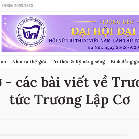
ISSN: 3093-382X
tạo
Nhìn ra thế giới
Tri thức & Kỹ năng sống
Bình đẳng gi
- các bài viết về Trư
tức Trương Lập Cơ