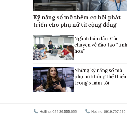
Kỹ năng số mở thêm cơ hội phát
triển cho phụ nữ từ cộng đồng
Ngành bán dẫn: Câu
chuyện về đào tạo “tin
hoa”
Những kỹ năng số mà
phụ nữ không thể thiếu
trong 5 năm tới
Hotline: 024.36.555.655
Hotline: 0919.797.579