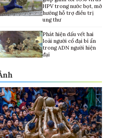
HPV trong nước bọt, mở
hướng hỗ trợ điều trị
ung thư
Phát hiện dấu vết hai
loài người cổ đại bí ẩn
trong ADN người hiện
đại
Ảnh