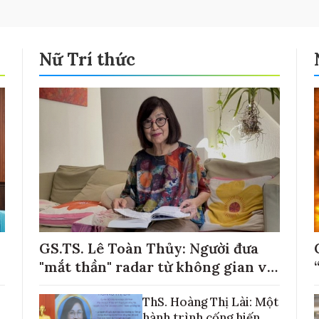
Nữ Trí thức
GS.TS. Lê Toàn Thủy: Người đưa
"mắt thần" radar từ không gian về
với những cánh đồng lúa Việt Nam
ThS. Hoàng Thị Lài: Một
hành trình cống hiến,