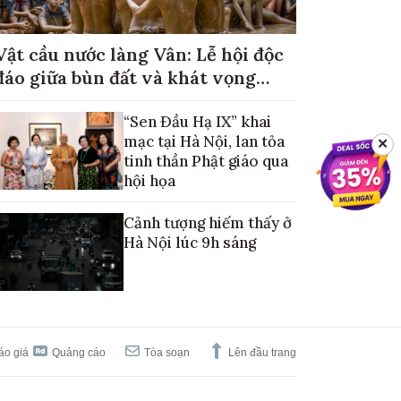
Vật cầu nước làng Vân: Lễ hội độc
đáo giữa bùn đất và khát vọng
mùa màng no đủ
“Sen Đầu Hạ IX” khai
mạc tại Hà Nội, lan tỏa
✕
tinh thần Phật giáo qua
hội họa
Cảnh tượng hiếm thấy ở
Hà Nội lúc 9h sáng
áo giá
Quảng cáo
Tòa soạn
Lên đầu trang