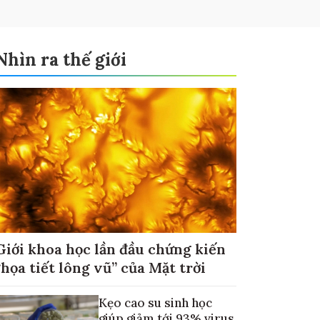
Nhìn ra thế giới
Giới khoa học lần đầu chứng kiến
“họa tiết lông vũ” của Mặt trời
Kẹo cao su sinh học
giúp giảm tới 93% virus