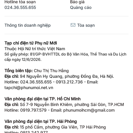
Hotline tòa soạn
Báo giá
024.36.555.655
Quảng cáo
Thông tin doanh nghiệp
Tòa soạn
Tạp chí điện tử Phụ nữ Mới
Thuộc Hội Nữ trí thức Việt Nam
Số giấy phép: 81/GP-BVHTTDL do Bộ Văn Hóa, Thể Thao và Du Lịch
cấp ngày 12/6/2026.
Tổng biên tập:
Chu Thị Thu Hằng
Địa chỉ:
94 Nguyễn Hy Quang, phường Đống Đa, Hà Nội.
Hotline: 024.36.555.655 - 0913.212.736 - Email:
tapchi@phunumoi.net.vn
Văn phòng đại diện tại TP. Hồ Chí Minh
Địa chỉ:
Số 7-9 Nguyễn Bỉnh Khiêm, phường Sài Gòn, TP.HCM
Hotline: 0919.797.579 - Email: phunumoihcm@gmail.com
Văn phòng đại diện tại TP. Hải Phòng
Địa chỉ:
15 phố Cấm, phường Gia Viên, TP Hải Phòng
Hotline: 0913.242.977