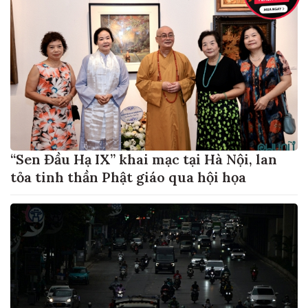
“Sen Đầu Hạ IX” khai mạc tại Hà Nội, lan
tỏa tinh thần Phật giáo qua hội họa