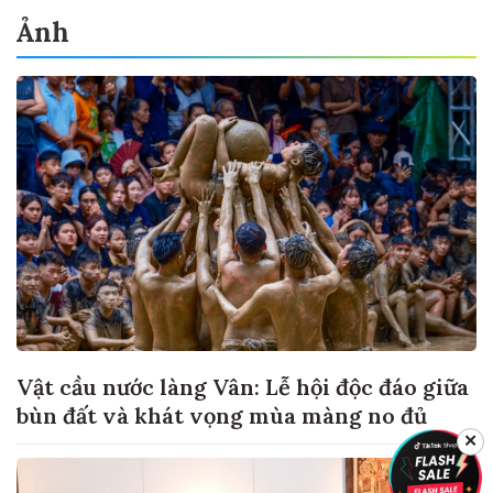
Ảnh
Vật cầu nước làng Vân: Lễ hội độc đáo giữa
bùn đất và khát vọng mùa màng no đủ
✕