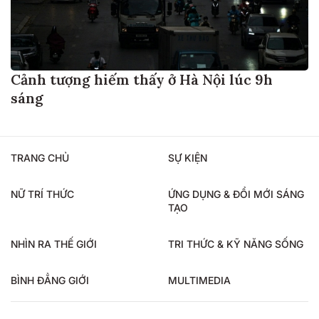
Cảnh tượng hiếm thấy ở Hà Nội lúc 9h
sáng
TRANG CHỦ
SỰ KIỆN
NỮ TRÍ THỨC
ỨNG DỤNG & ĐỔI MỚI SÁNG
TẠO
NHÌN RA THẾ GIỚI
TRI THỨC & KỸ NĂNG SỐNG
BÌNH ĐẲNG GIỚI
MULTIMEDIA