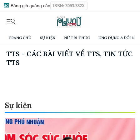
Bảng giá quảng cáo
ISSN: 3093-382X
TRANG CHỦ
SỰ KIỆN
NỮ TRÍ THỨC
ỨNG DỤNG & ĐỔI MỚI
TTS - CÁC BÀI VIẾT VỀ TTS, TIN TỨC
TTS
Sự kiện