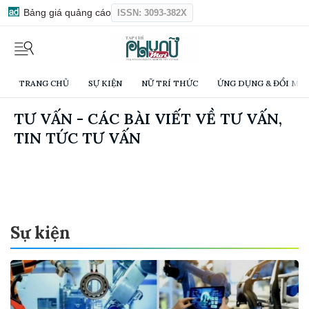
Bảng giá quảng cáo
ISSN: 3093-382X
TRANG CHỦ
SỰ KIỆN
NỮ TRÍ THỨC
ỨNG DỤNG & ĐỔI MỚI
TƯ VẤN - CÁC BÀI VIẾT VỀ TƯ VẤN,
TIN TỨC TƯ VẤN
Sự kiện