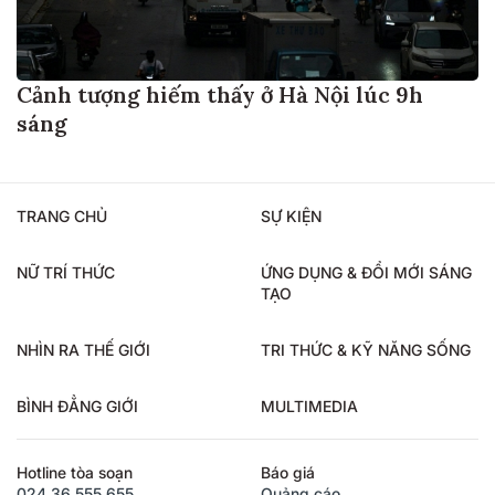
Cảnh tượng hiếm thấy ở Hà Nội lúc 9h
sáng
TRANG CHỦ
SỰ KIỆN
NỮ TRÍ THỨC
ỨNG DỤNG & ĐỔI MỚI SÁNG
TẠO
NHÌN RA THẾ GIỚI
TRI THỨC & KỸ NĂNG SỐNG
BÌNH ĐẲNG GIỚI
MULTIMEDIA
Hotline tòa soạn
Báo giá
024.36.555.655
Quảng cáo