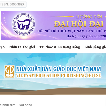
ISSN: 3093-382X
tạo
Nhìn ra thế giới
Tri thức & Kỹ năng sống
Bình đẳng gi
 nhìn giới
Đời sống