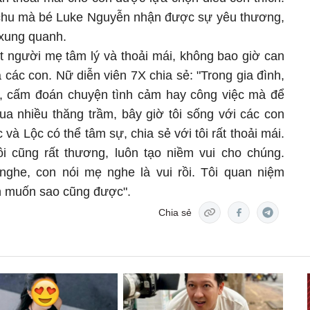
chu mà bé Luke Nguyễn nhận được sự yêu thương,
 xung quanh.
t người mẹ tâm lý và thoải mái, không bao giờ can
 các con. Nữ diễn viên 7X chia sẻ: "Trong gia đình,
c, cấm đoán chuyện tình cảm hay công việc mà để
qua nhiều thăng trầm, bây giờ tôi sống với các con
 Lộc có thể tâm sự, chia sẻ với tôi rất thoải mái.
i cũng rất thương, luôn tạo niềm vui cho chúng.
nghe, con nói mẹ nghe là vui rồi. Tôi quan niệm
n muốn sao cũng được".
Chia sẻ