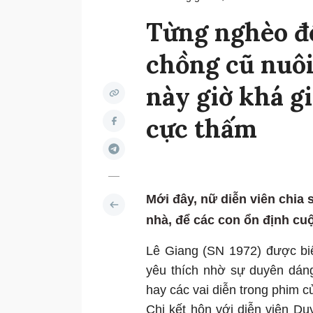
Từng nghèo đế
chồng cũ nuôi,
này giờ khá g
cực thấm
Mới đây, nữ diễn viên chia
nhà, để các con ổn định cu
Lê Giang (SN 1972) được biế
yêu thích nhờ sự duyên dáng
hay các vai diễn trong phim 
Chị kết hôn với diễn viên D