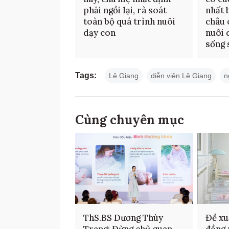
phải ngồi lại, rà soát
nhất 
toàn bộ quá trình nuôi
châu 
dạy con
nuôi 
sống 
Tags:
Lê Giang
diễn viên Lê Giang
n
Cùng chuyên mục
ThS.BS Dương Thùy
Đề xu
Trang: Đừng chủ quan
đồng 