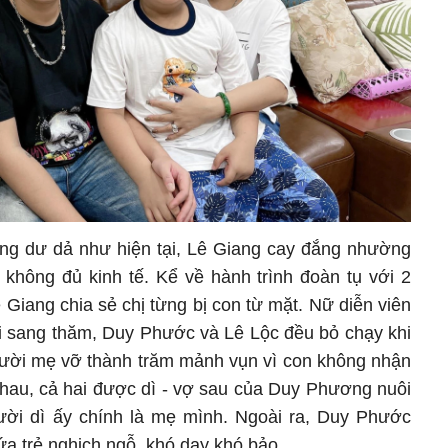
 sống dư dả như hiện tại, Lê Giang cay đắng nhường
 không đủ kinh tế. Kể về hành trình đoàn tụ với 2
Giang chia sẻ chị từng bị con từ mặt. Nữ diễn viên
hi sang thăm, Duy Phước và Lê Lộc đều bỏ chạy khi
người mẹ vỡ thành trăm mảnh vụn vì con không nhận
nhau, cả hai được dì - vợ sau của Duy Phương nuôi
ời dì ấy chính là mẹ mình. Ngoài ra, Duy Phước
ứa trẻ nghịch ngỗ, khó dạy khó bảo.