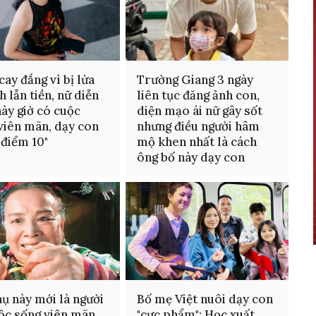
cay đắng vì bị lừa
Trường Giang 3 ngày
h lẫn tiền, nữ diễn
liên tục đăng ảnh con,
này giờ có cuộc
diện mạo ái nữ gây sốt
viên mãn, dạy con
nhưng điều người hâm
"điểm 10"
mộ khen nhất là cách
ông bố này dạy con
hụ này mới là người
Bố mẹ Việt nuôi dạy con
ộc sống viên mãn
"cực phẩm": Học xuất