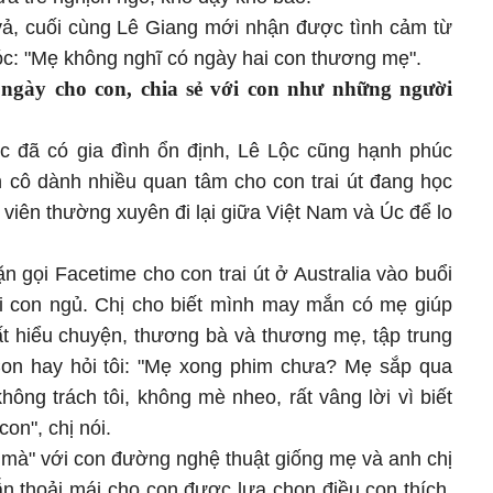
 vả, cuối cùng Lê Giang mới nhận được tình cảm từ
óc: "Mẹ không nghĩ có ngày hai con thương mẹ".
ngày cho con, chia sẻ với con như những người
c đã có gia đình ổn định, Lê Lộc cũng hạnh phúc
 cô dành nhiều quan tâm cho con trai út đang học
n viên thường xuyên đi lại giữa Việt Nam và Úc để lo
n gọi Facetime cho con trai út ở Australia vào buổi
khi con ngủ. Chị cho biết mình may mắn có mẹ giúp
ất hiểu chuyện, thương bà và thương mẹ, tập trung
Con hay hỏi tôi: "Mẹ xong phim chưa? Mẹ sắp qua
ông trách tôi, không mè nheo, rất vâng lời vì biết
con", chị nói.
 mà" với con đường nghệ thuật giống mẹ và anh chị
n thoải mái cho con được lựa chọn điều con thích.