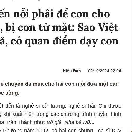
n nỗi phải để con cho
 bị con từ mặt: Sao Việt
iả, có quan điểm dạy con
Hiểu Đan
02/10/2024 22:04
 sẻ chuyện đã mua cho hai con mỗi đứa một căn
ộc sống.
t đến là nghệ sĩ cải lương, nghệ sĩ hài. Chị được
 khi xuất hiện trong các chương trình truyền hình
của Trấn Thành như:
Bố già, Nhà bà Nữ...
uy Phương năm 1992, có hai con chung - ca sĩ Duy