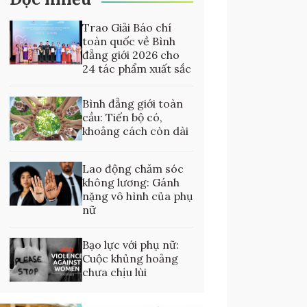
Trao Giải Báo chí
toàn quốc về Bình
đẳng giới 2026 cho
24 tác phẩm xuất sắc
Bình đẳng giới toàn
cầu: Tiến bộ có,
khoảng cách còn dài
Lao động chăm sóc
không lương: Gánh
nặng vô hình của phụ
nữ
Bạo lực với phụ nữ:
Cuộc khủng hoảng
chưa chịu lùi