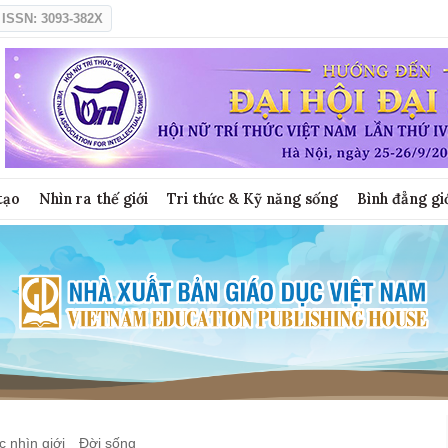
ISSN: 3093-382X
tạo
Nhìn ra thế giới
Tri thức & Kỹ năng sống
Bình đẳng gi
 nhìn giới
Đời sống