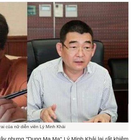
rai của nữ diễn viên Lý Minh Khải
là vậy nhưng "Dung Ma Ma" Lý Minh Khải lại rất khiêm