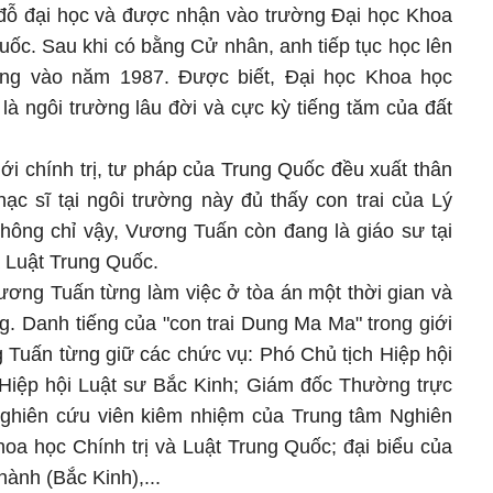
 đỗ đại học và được nhận vào trường Đại học Khoa
uốc. Sau khi có bằng Cử nhân, anh tiếp tục học lên
ằng vào năm 1987. Được biết, Đại học Khoa học
là ngôi trường lâu đời và cực kỳ tiếng tăm của đất
giới chính trị, tư pháp của Trung Quốc đều xuất thân
ạc sĩ tại ngôi trường này đủ thấy con trai của Lý
Không chỉ vậy, Vương Tuấn còn đang là giáo sư tại
à Luật Trung Quốc.
ương Tuấn từng làm việc ở tòa án một thời gian và
g. Danh tiếng của "con trai Dung Ma Ma" trong giới
g Tuấn từng giữ các chức vụ: Phó Chủ tịch Hiệp hội
Hiệp hội Luật sư Bắc Kinh; Giám đốc Thường trực
nghiên cứu viên kiêm nhiệm của Trung tâm Nghiên
oa học Chính trị và Luật Trung Quốc; đại biểu của
ành (Bắc Kinh),...