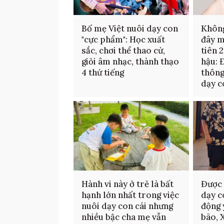
Bố mẹ Việt nuôi dạy con
Không
"cực phẩm": Học xuất
đây m
sắc, chơi thể thao cừ,
tiên 
giỏi âm nhạc, thành thạo
hậu: 
4 thứ tiếng
thông
dạy c
Hành vi này ở trẻ là bất
Được 
hạnh lớn nhất trong việc
dạy c
nuôi dạy con cái nhưng
động 
nhiều bậc cha mẹ vẫn
bão, 