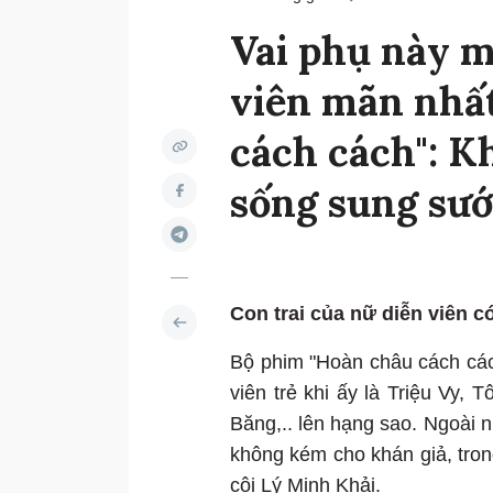
Vai phụ này m
viên mãn nhấ
cách cách": K
sống sung sướ
Con trai của nữ diễn viên c
Bộ phim "Hoàn châu cách các
viên trẻ khi ấy là Triệu Vy
Băng,.. lên hạng sao. Ngoài n
không kém cho khán giả, tro
cội Lý Minh Khải.