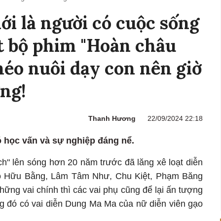
ới là người có cuộc sống
t bộ phim "Hoàn châu
héo nuôi dạy con nên giờ
ng!
Thanh Hương
22/09/2024 22:18
ó học vấn và sự nghiệp đáng nể.
h" lên sóng hơn 20 năm trước đã lăng xê loạt diễn
, Tô Hữu Bằng, Lâm Tâm Như, Chu Kiệt, Phạm Băng
hững vai chính thì các vai phụ cũng để lại ấn tượng
ng đó có vai diễn Dung Ma Ma của nữ diễn viên gạo