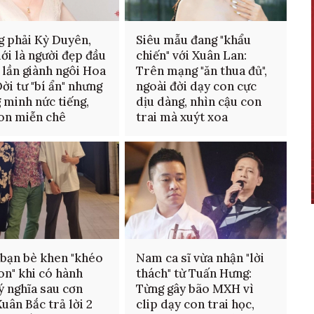
 phải Kỳ Duyên,
Siêu mẫu đang "khẩu
ới là người đẹp đầu
chiến" với Xuân Lan:
2 lần giành ngôi Hoa
Trên mạng "ăn thua đủ",
Đời tư "bí ẩn" nhưng
ngoài đời dạy con cực
 minh nức tiếng,
dịu dàng, nhìn cậu con
on miễn chê
trai mà xuýt xoa
bạn bè khen "khéo
Nam ca sĩ vừa nhận "lời
on" khi có hành
thách" từ Tuấn Hưng:
ý nghĩa sau cơn
Từng gây bão MXH vì
Xuân Bắc trả lời 2
clip dạy con trai học,