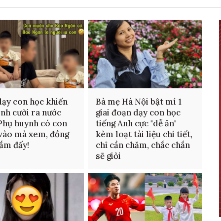
ạy con học khiến
Bà mẹ Hà Nội bật mí 1
ình cười ra nước
giai đoạn dạy con học
Phụ huynh có con
tiếng Anh cực "dễ ăn"
 vào mà xem, đồng
kèm loạt tài liệu chi tiết,
ắm đấy!
chỉ cần chăm, chắc chắn
sẽ giỏi