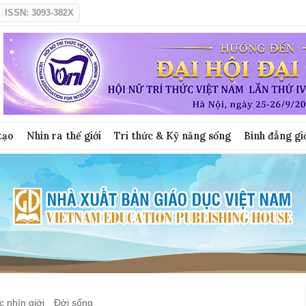
ISSN: 3093-382X
tạo
Nhìn ra thế giới
Tri thức & Kỹ năng sống
Bình đẳng gi
 nhìn giới
Đời sống