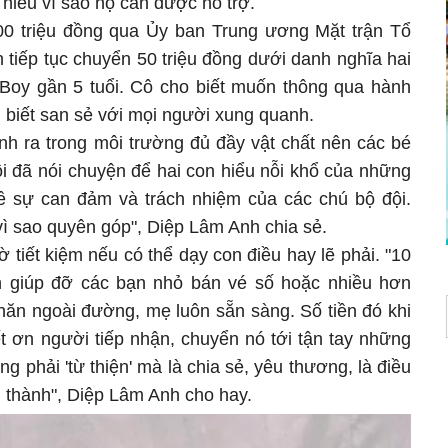
n hiểu vì sao họ cần được hỗ trợ.
00 triệu đồng qua Ủy ban Trung ương Mặt trận Tổ
tiếp tục chuyển 50 triệu đồng dưới danh nghĩa hai
B.Boy gần 5 tuổi. Cô cho biết muốn thông qua hành
 biết san sẻ với mọi người xung quanh.
nh ra trong môi trường đủ đầy vật chất nên các bé
Tôi đã nói chuyện để hai con hiểu nỗi khổ của những
 về sự can đảm và trách nhiệm của các chú bộ đội.
vì sao quyên góp", Diệp Lâm Anh chia sẻ.
 tiết kiệm nếu có thể dạy con điều hay lẽ phải. "10
n giúp đỡ các bạn nhỏ bán vé số hoặc nhiều hơn
ăn ngoài đường, mẹ luôn sẵn sàng. Số tiền đó khi
ết ơn người tiếp nhận, chuyển nó tới tận tay những
 phải 'từ thiện' mà là chia sẻ, yêu thương, là điều
g thành", Diệp Lâm Anh cho hay.