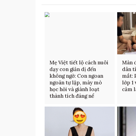
Mẹ Việt tiết lộ cách nuôi
Màn d
dạy con giản dị đến
dân t
không ngờ: Con ngoan
mắt: 
ngoãn tự lập, mày mò
lớp 1
học hỏi và giành loạt
cảm l
thành tích đáng nể