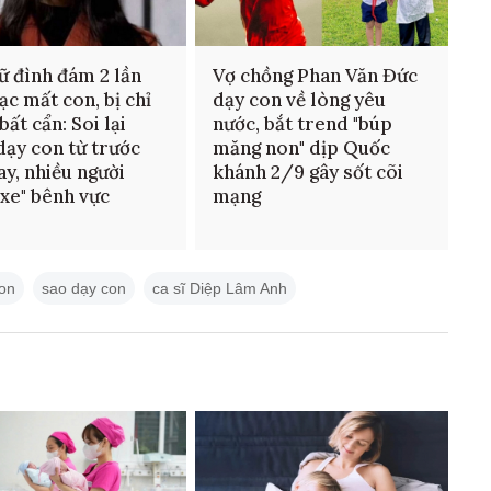
ữ đình đám 2 lần
Vợ chồng Phan Văn Đức
lạc mất con, bị chỉ
dạy con về lòng yêu
bất cẩn: Soi lại
nước, bắt trend "búp
dạy con từ trước
măng non" dịp Quốc
ay, nhiều người
khánh 2/9 gây sốt cõi
 xe" bênh vực
mạng
on
sao dạy con
ca sĩ Diệp Lâm Anh