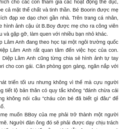
ích cho các con tham gia các hoạt động thể dục,
e cả mặt thể chất và tinh thần. Bé Boorin được mẹ
hích đạp xe dạo chơi gần nhà. Trên trang cá nhân,
 hình ảnh cậu út B.Boy được mẹ cho ra công viên
ều và gặp gỡ, làm quen với nhiều bạn nhỏ khác.
ệp Lâm Anh đang theo học tại một ngôi trường quốc
Diệp Lâm Anh rất quan tâm đến việc học của con.
, Diệp Lâm Anh cũng từng chia sẻ hình ảnh tự tay
ri cho con gái. Căn phòng gọn gàng, ngăn nắp với
hát triển tối ưu nhưng không vì thế mà cựu người
 tiết lộ bản thân có quy tắc không "đánh chừa cái
g không nói câu "cháu còn bé đã biết gì đâu" để
cố.
Vì mẹ muốn BBoy của mẹ phải trở thành một người
mẽ. Người đàn ông đó sẽ phải được dạy chịu trách