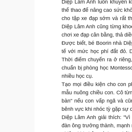
Diệp Lâm Anh luôn khuyến kh
thể thao để nâng cao sức khỏ
cho tập xe đạp sớm và rất t
Diệp Lâm Anh cũng từng khoe
chơi xe đạp cân bằng, thả di
Được biết, bé Boorin nhà Di
tế với mức học phí đắt đỏ. 
Thời điểm chuyển ra ở riêng
chuẩn bị phòng học Montesso
nhiều học cụ.
Tạo mọi điều kiện cho con p
mẫu nuông chiều con. Cô từng
bàn" nếu con vấp ngã và cũn
bênh vực khi nhóc tỳ gặp sự 
Diệp Lâm Anh giải thích: "
đàn ông trưởng thành, mạnh 