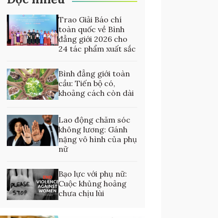
Trao Giải Báo chí
toàn quốc về Bình
đẳng giới 2026 cho
24 tác phẩm xuất sắc
Bình đẳng giới toàn
cầu: Tiến bộ có,
khoảng cách còn dài
Lao động chăm sóc
không lương: Gánh
nặng vô hình của phụ
nữ
Bạo lực với phụ nữ:
Cuộc khủng hoảng
chưa chịu lùi