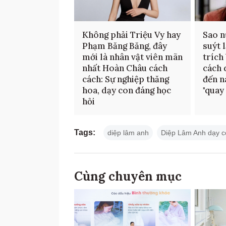
Không phải Triệu Vy hay
Sao n
Phạm Băng Băng, đây
suýt 
mới là nhân vật viên mãn
trích 
nhất Hoàn Châu cách
cách 
cách: Sự nghiệp thăng
đến n
hoa, dạy con đáng học
"quay
hỏi
Tags:
diệp lâm anh
Diệp Lâm Anh dạy c
Cùng chuyên mục