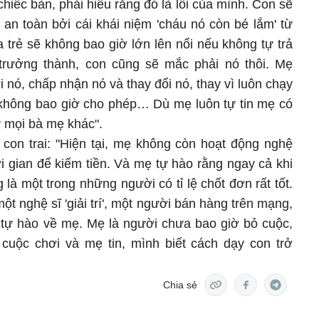
hiếc bàn, phải hiểu rằng đó là lỗi của mình. Con sẽ
an toàn bởi cái khái niệm 'cháu nó còn bé lắm' từ
 trẻ sẽ không bao giờ lớn lên nổi nếu không tự trả
 trưởng thành, con cũng sẽ mắc phải nó thôi. Mẹ
 nó, chấp nhận nó và thay đổi nó, thay vì luôn chạy
không bao giờ cho phép… Dù mẹ luôn tự tin mẹ có
 mọi bà mẹ khác".
on trai: "Hiện tại, mẹ không còn hoạt động nghệ
i gian để kiếm tiền. Và mẹ tự hào rằng ngay cả khi
là một trong những người có tỉ lệ chốt đơn rất tốt.
ột nghệ sĩ 'giải trí', một người bán hàng trên mạng,
tự hào về mẹ. Mẹ là người chưa bao giờ bỏ cuộc,
cuộc chơi và mẹ tin, mình biết cách dạy con trở
.
Chia sẻ