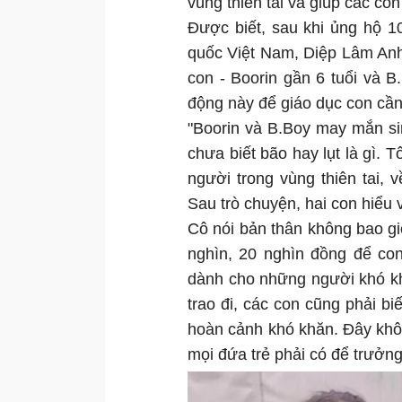
vùng thiên tai và giúp các co
Được biết, sau khi ủng hộ 1
quốc Việt Nam, Diệp Lâm Anh 
con - Boorin gần 6 tuổi và 
động này để giáo dục con cần
"Boorin và B.Boy may mắn si
chưa biết bão hay lụt là gì. 
người trong vùng thiên tai,
Sau trò chuyện, hai con hiểu 
Cô nói bản thân không bao giờ
nghìn, 20 nghìn đồng để co
dành cho những người khó kh
trao đi, các con cũng phải bi
hoàn cảnh khó khăn. Đây không
mọi đứa trẻ phải có để trưởn