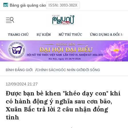
Bảng giá quảng cáo
ISSN: 3093-382X
TRANG CHỦ
SỰ KIỆN
NỮ TRÍ THỨC
ỨNG DỤNG & ĐỔI MỚI
/
BÌNH ĐẲNG GIỚI
CHÍNH SÁCH
GÓC NHÌN GIỚI
ĐỜI SỐNG
12/09/2024 21:27
Được bạn bè khen "khéo dạy con" khi
có hành động ý nghĩa sau cơn bão,
Xuân Bắc trả lời 2 câu nhận đồng
tình