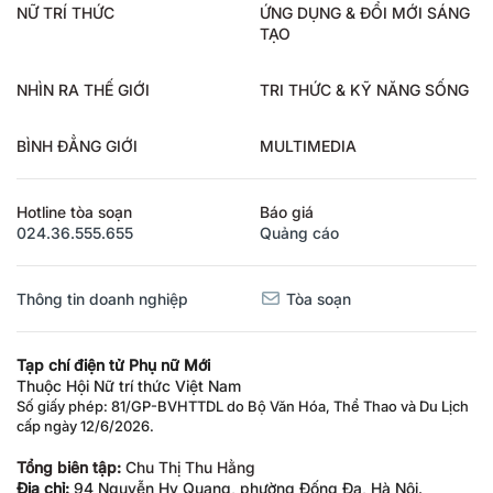
NỮ TRÍ THỨC
ỨNG DỤNG & ĐỔI MỚI SÁNG
TẠO
NHÌN RA THẾ GIỚI
TRI THỨC & KỸ NĂNG SỐNG
BÌNH ĐẲNG GIỚI
MULTIMEDIA
Hotline tòa soạn
Báo giá
024.36.555.655
Quảng cáo
Thông tin doanh nghiệp
Tòa soạn
Tạp chí điện tử Phụ nữ Mới
Thuộc Hội Nữ trí thức Việt Nam
Số giấy phép: 81/GP-BVHTTDL do Bộ Văn Hóa, Thể Thao và Du Lịch
cấp ngày 12/6/2026.
Tổng biên tập:
Chu Thị Thu Hằng
Địa chỉ:
94 Nguyễn Hy Quang, phường Đống Đa, Hà Nội.