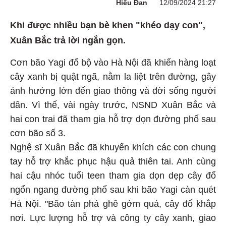
Hiểu Đan
12/09/2024 21:27
Khi được nhiều bạn bè khen "khéo dạy con",
Xuân Bắc trả lời ngắn gọn.
Cơn bão Yagi đổ bộ vào Hà Nội đã khiến hàng loạt
cây xanh bị quật ngã, nằm la liệt trên đường, gây
ảnh hưởng lớn đến giao thông và đời sống người
dân. Vì thế, vài ngày trước, NSND Xuân Bắc và
hai con trai đã tham gia hỗ trợ dọn đường phố sau
cơn bão số 3.
Nghệ sĩ Xuân Bắc đã khuyến khích các con chung
tay hỗ trợ khắc phục hậu quả thiên tai. Anh cùng
hai cậu nhóc tuổi teen tham gia dọn dẹp cây đổ
ngổn ngang đường phố sau khi bão Yagi càn quét
Hà Nội. "Bão tàn phá ghê gớm quá, cây đổ khắp
nơi. Lực lượng hỗ trợ và công ty cây xanh, giao