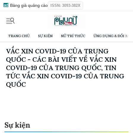
Bảng giá quảng cáo
ISSN: 3093-382X
TRANG CHỦ
SỰ KIỆN
NỮ TRÍ THỨC
ỨNG DỤNG & ĐỔI MỚI
VẮC XIN COVID-19 CỦA TRUNG
QUỐC - CÁC BÀI VIẾT VỀ VẮC XIN
COVID-19 CỦA TRUNG QUỐC, TIN
TỨC VẮC XIN COVID-19 CỦA TRUNG
QUỐC
Sự kiện