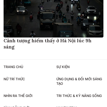
Cảnh tượng hiếm thấy ở Hà Nội lúc 9h
sáng
TRANG CHỦ
SỰ KIỆN
NỮ TRÍ THỨC
ỨNG DỤNG & ĐỔI MỚI SÁNG
TẠO
NHÌN RA THẾ GIỚI
TRI THỨC & KỸ NĂNG SỐNG