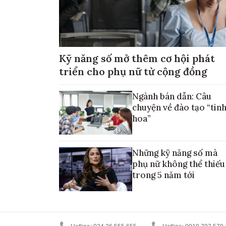
Kỹ năng số mở thêm cơ hội phát
triển cho phụ nữ từ cộng đồng
Ngành bán dẫn: Câu
chuyện về đào tạo “tin
hoa”
Những kỹ năng số mà
phụ nữ không thể thiếu
trong 5 năm tới