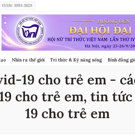
ISSN: 3093-382X
tạo
Nhìn ra thế giới
Tri thức & Kỹ năng sống
Bình đẳng gi
id-19 cho trẻ em - các
9 cho trẻ em, tin tứ
19 cho trẻ em