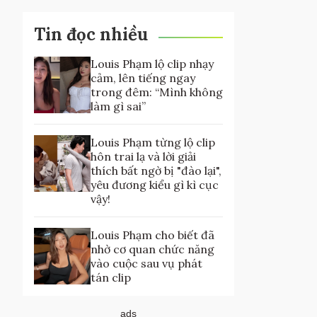
Tin đọc nhiều
Louis Phạm lộ clip nhạy
cảm, lên tiếng ngay
trong đêm: “Mình không
làm gì sai”
Louis Phạm từng lộ clip
hôn trai lạ và lời giải
thích bất ngờ bị "đào lại",
yêu đương kiểu gì kì cục
vậy!
Louis Phạm cho biết đã
nhờ cơ quan chức năng
vào cuộc sau vụ phát
tán clip
ads