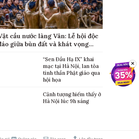
Vật cầu nước làng Vân: Lễ hội độc
đáo giữa bùn đất và khát vọng
mùa màng no đủ
“Sen Đầu Hạ IX” khai
✕
mạc tại Hà Nội, lan tỏa
tinh thần Phật giáo qua
hội họa
Cảnh tượng hiếm thấy ở
Hà Nội lúc 9h sáng