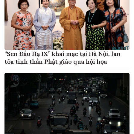
“Sen Đầu Hạ IX” khai mạc tại Hà Nội, lan
tỏa tinh thần Phật giáo qua hội họa