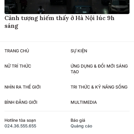
Cảnh tượng hiếm thấy ở Hà Nội lúc 9h
sáng
TRANG CHỦ
SỰ KIỆN
NỮ TRÍ THỨC
ỨNG DỤNG & ĐỔI MỚI SÁNG
TẠO
NHÌN RA THẾ GIỚI
TRI THỨC & KỸ NĂNG SỐNG
BÌNH ĐẲNG GIỚI
MULTIMEDIA
Hotline tòa soạn
Báo giá
024.36.555.655
Quảng cáo