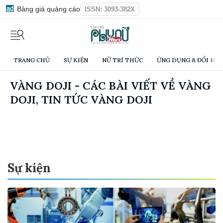
Bảng giá quảng cáo
ISSN: 3093-382X
TRANG CHỦ
SỰ KIỆN
NỮ TRÍ THỨC
ỨNG DỤNG & ĐỔI MỚI
VÀNG DOJI - CÁC BÀI VIẾT VỀ VÀNG
DOJI, TIN TỨC VÀNG DOJI
Sự kiện