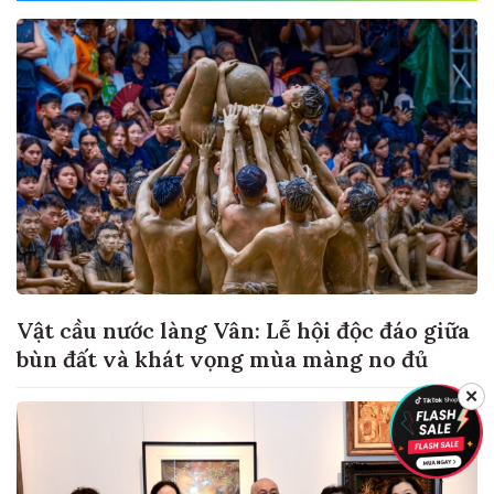
Vật cầu nước làng Vân: Lễ hội độc đáo giữa
bùn đất và khát vọng mùa màng no đủ
✕