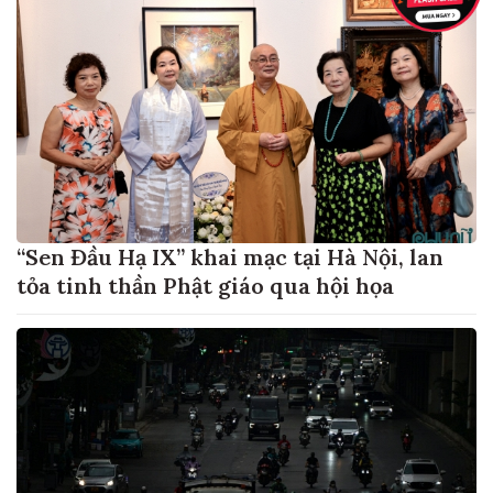
“Sen Đầu Hạ IX” khai mạc tại Hà Nội, lan
tỏa tinh thần Phật giáo qua hội họa