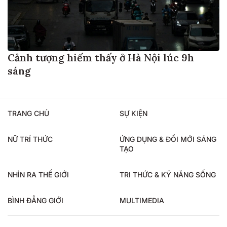
Cảnh tượng hiếm thấy ở Hà Nội lúc 9h
sáng
TRANG CHỦ
SỰ KIỆN
NỮ TRÍ THỨC
ỨNG DỤNG & ĐỔI MỚI SÁNG
TẠO
NHÌN RA THẾ GIỚI
TRI THỨC & KỸ NĂNG SỐNG
BÌNH ĐẲNG GIỚI
MULTIMEDIA