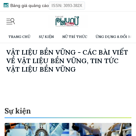
Bảng giá quảng cáo
ISSN: 3093-382X
TRANG CHỦ
SỰ KIỆN
NỮ TRÍ THỨC
ỨNG DỤNG & ĐỔI MỚI
VẬT LIỆU BỀN VỮNG - CÁC BÀI VIẾT
VỀ VẬT LIỆU BỀN VỮNG, TIN TỨC
VẬT LIỆU BỀN VỮNG
Sự kiện