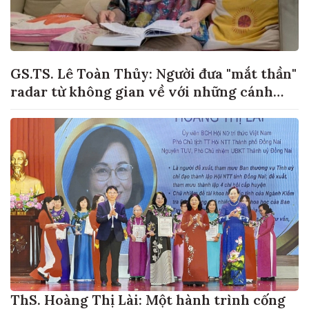
GS.TS. Lê Toàn Thủy: Người đưa "mắt thần"
radar từ không gian về với những cánh
đồng lúa Việt Nam
ThS. Hoàng Thị Lài: Một hành trình cống