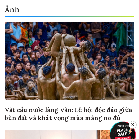
Ảnh
Vật cầu nước làng Vân: Lễ hội độc đáo giữa
bùn đất và khát vọng mùa màng no đủ
✕